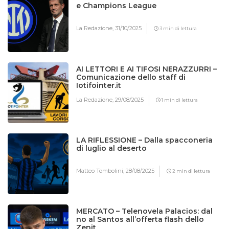
e Champions League
La Redazione,
31/10/2025
3 min di lettura
AI LETTORI E AI TIFOSI NERAZZURRI –
Comunicazione dello staff di
Iotifointer.it
La Redazione,
29/08/2025
1 min di lettura
LA RIFLESSIONE – Dalla spacconeria
di luglio al deserto
Matteo Tombolini,
28/08/2025
2 min di lettura
MERCATO – Telenovela Palacios: dal
no al Santos all’offerta flash dello
Zenit