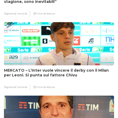
stagione, sono inevitabili”
Digitrend,
1 anno fa
1 min di lettura
MERCATO – L’Inter vuole vincere il derby con il Milan
per Leoni. Si punta sul fattore Chivu
Digitrend,
1 anno fa
1 min di lettura