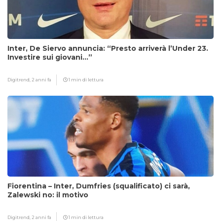
Inter, De Siervo annuncia: “Presto arriverà l’Under 23.
Investire sui giovani…”
Digitrend,
2 anni fa
1 min di lettura
Fiorentina – Inter, Dumfries (squalificato) ci sarà,
Zalewski no: il motivo
Digitrend,
2 anni fa
1 min di lettura