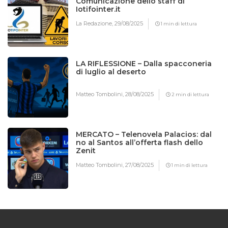
Comunicazione dello staff di
Iotifointer.it
La Redazione,
29/08/2025
1 min di lettura
LA RIFLESSIONE – Dalla spacconeria
di luglio al deserto
Matteo Tombolini,
28/08/2025
2 min di lettura
MERCATO – Telenovela Palacios: dal
no al Santos all’offerta flash dello
Zenit
Matteo Tombolini,
27/08/2025
1 min di lettura