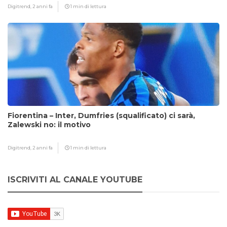
Digitrend,
2 anni fa
1 min di lettura
Fiorentina – Inter, Dumfries (squalificato) ci sarà,
Zalewski no: il motivo
Digitrend,
2 anni fa
1 min di lettura
ISCRIVITI AL CANALE YOUTUBE