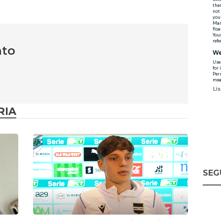
nto
RIA
SEG