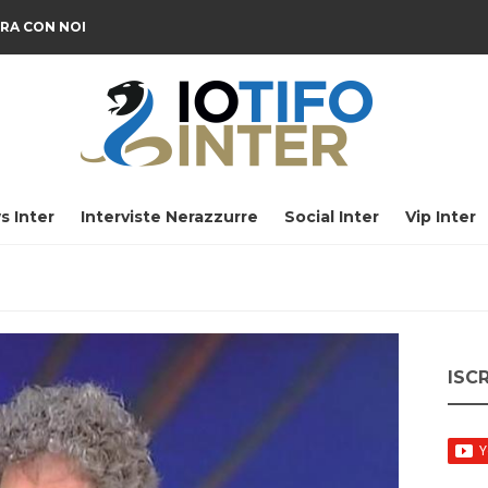
RA CON NOI
s Inter
Interviste Nerazzurre
Social Inter
Vip Inter
ISC