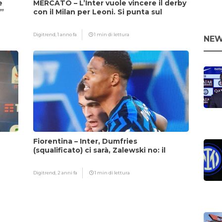
e
MERCATO – L’Inter vuole vincere il derby
i”
con il Milan per Leoni. Si punta sul
fattore Chivu
Digitrend,
1 anno fa
1 min di lettura
NEW
Fiorentina – Inter, Dumfries
(squalificato) ci sarà, Zalewski no: il
motivo
Digitrend,
2 anni fa
1 min di lettura