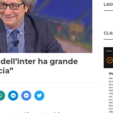
LASC
CLA
 dell’Inter ha grande
cia”