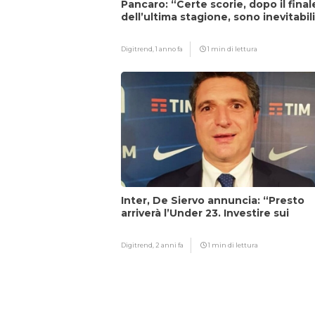
Pancaro: “Certe scorie, dopo il final
dell’ultima stagione, sono inevitabil
Digitrend,
1 anno fa
1 min di lettura
Inter, De Siervo annuncia: “Presto
arriverà l’Under 23. Investire sui
giovani…”
Digitrend,
2 anni fa
1 min di lettura