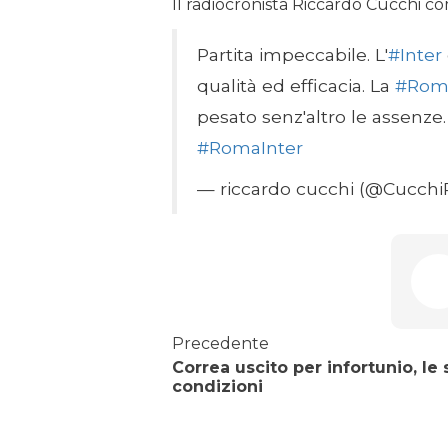
Il radiocronista Riccardo Cucchi c
Partita impeccabile. L'
#Inter
qualità ed efficacia. La
#Rom
pesato senz'altro le assenze. 
#RomaInter
— riccardo cucchi (@Cucchi
Precedente
Correa uscito per infortunio, le
condizioni