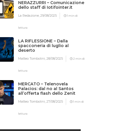
NERAZZURRI – Comunicazione
dello staff di Iotifointer.it
La Redazione,
29/08/2025
1 min di
lettura
LA RIFLESSIONE – Dalla
spacconeria di luglio al
deserto
Matteo Tombolini,
28/08/2025
2 min di
lettura
MERCATO – Telenovela
Palacios: dal no al Santos
all’offerta flash dello Zenit
Matteo Tombolini,
27/08/2025
1 min di
lettura