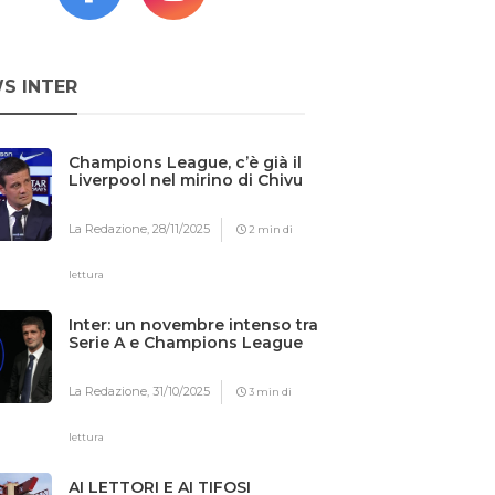
S INTER
Champions League, c’è già il
Liverpool nel mirino di Chivu
La Redazione,
28/11/2025
2 min di
lettura
Inter: un novembre intenso tra
Serie A e Champions League
La Redazione,
31/10/2025
3 min di
lettura
AI LETTORI E AI TIFOSI