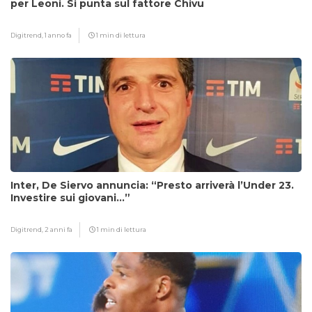
per Leoni. Si punta sul fattore Chivu
Digitrend,
1 anno fa
1 min di lettura
Inter, De Siervo annuncia: “Presto arriverà l’Under 23.
Investire sui giovani…”
Digitrend,
2 anni fa
1 min di lettura