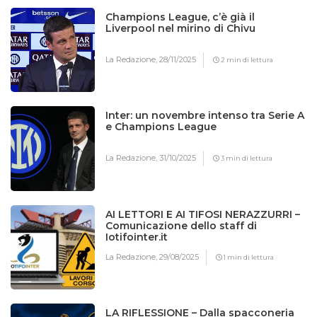
Champions League, c’è già il
Liverpool nel mirino di Chivu
La Redazione,
28/11/2025
2 min di lettura
Inter: un novembre intenso tra Serie A
e Champions League
La Redazione,
31/10/2025
3 min di lettura
AI LETTORI E AI TIFOSI NERAZZURRI –
Comunicazione dello staff di
Iotifointer.it
La Redazione,
29/08/2025
1 min di lettura
LA RIFLESSIONE – Dalla spacconeria