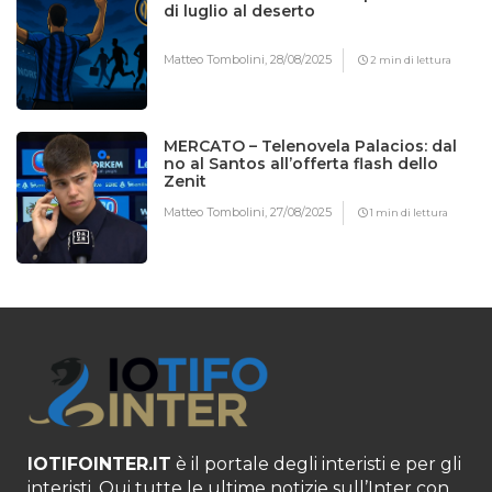
di luglio al deserto
Matteo Tombolini,
28/08/2025
2 min di lettura
MERCATO – Telenovela Palacios: dal
no al Santos all’offerta flash dello
Zenit
Matteo Tombolini,
27/08/2025
1 min di lettura
IOTIFOINTER.IT
è il portale degli interisti e per gli
interisti. Qui tutte le ultime notizie sull’Inter con