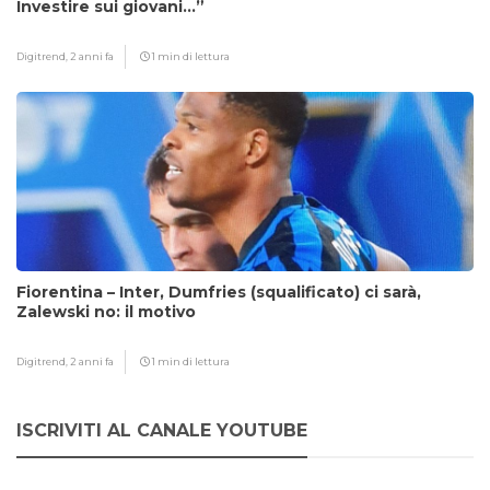
Investire sui giovani…”
Digitrend,
2 anni fa
1 min di lettura
Fiorentina – Inter, Dumfries (squalificato) ci sarà,
Zalewski no: il motivo
Digitrend,
2 anni fa
1 min di lettura
ISCRIVITI AL CANALE YOUTUBE