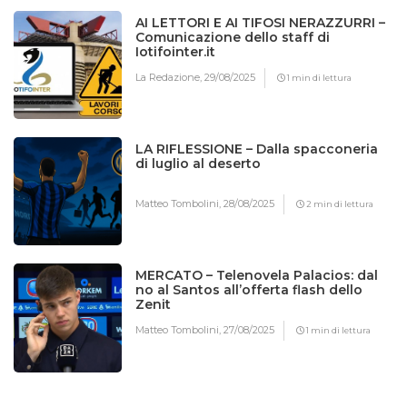
AI LETTORI E AI TIFOSI NERAZZURRI –
Comunicazione dello staff di
Iotifointer.it
La Redazione,
29/08/2025
1 min di lettura
LA RIFLESSIONE – Dalla spacconeria
di luglio al deserto
Matteo Tombolini,
28/08/2025
2 min di lettura
MERCATO – Telenovela Palacios: dal
no al Santos all’offerta flash dello
Zenit
Matteo Tombolini,
27/08/2025
1 min di lettura