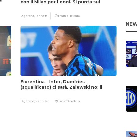
i”
con il Milan per Leoni. Si punta sul
fattore Chivu
Digitrend,
1 anno fa
1 min di lettura
NEW
Fiorentina – Inter, Dumfries
(squalificato) ci sarà, Zalewski no: il
motivo
Digitrend,
2 anni fa
1 min di lettura