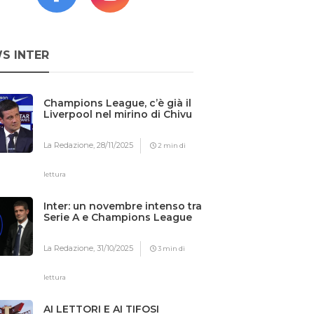
S INTER
Champions League, c’è già il
Liverpool nel mirino di Chivu
La Redazione,
28/11/2025
2 min di
lettura
Inter: un novembre intenso tra
Serie A e Champions League
La Redazione,
31/10/2025
3 min di
lettura
AI LETTORI E AI TIFOSI