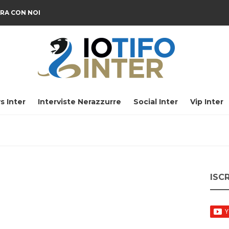
RA CON NOI
s Inter
Interviste Nerazzurre
Social Inter
Vip Inter
ISC