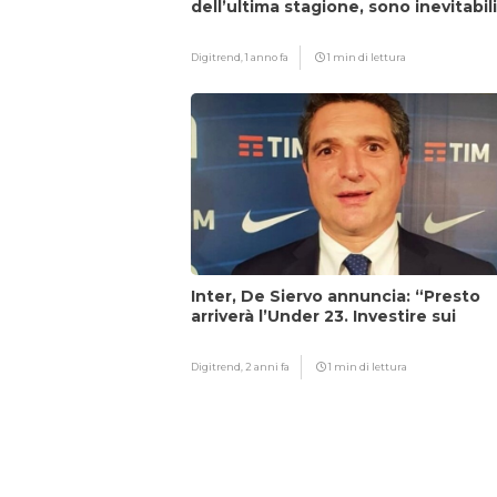
dell’ultima stagione, sono inevitabil
Digitrend,
1 anno fa
1 min di lettura
Inter, De Siervo annuncia: “Presto
arriverà l’Under 23. Investire sui
giovani…”
Digitrend,
2 anni fa
1 min di lettura