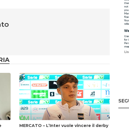
nto
RIA
SEG
e
MERCATO – L’Inter vuole vincere il derby