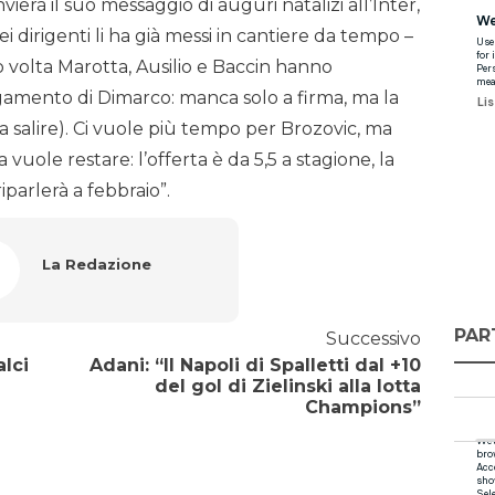
rà il suo messaggio di auguri natalizi all’Inter,
ei dirigenti li ha già messi in cantiere da tempo –
ro volta Marotta, Ausilio e Baccin hanno
gamento di Dimarco: manca solo a firma, ma la
 a salire). Ci vuole più tempo per Brozovic, ma
vuole restare: l’offerta è da 5,5 a stagione, la
riparlerà a febbraio”.
La Redazione
PAR
Successivo
alci
Adani: “Il Napoli di Spalletti dal +10
del gol di Zielinski alla lotta
Champions”