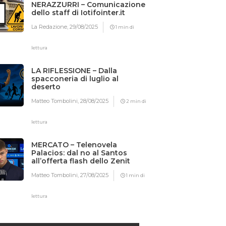
NERAZZURRI – Comunicazione
dello staff di Iotifointer.it
La Redazione,
29/08/2025
1 min di
lettura
LA RIFLESSIONE – Dalla
spacconeria di luglio al
deserto
Matteo Tombolini,
28/08/2025
2 min di
lettura
MERCATO – Telenovela
Palacios: dal no al Santos
all’offerta flash dello Zenit
Matteo Tombolini,
27/08/2025
1 min di
lettura