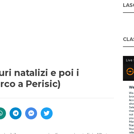
LASC
CLA
ri natalizi e poi i
rco a Perisic)