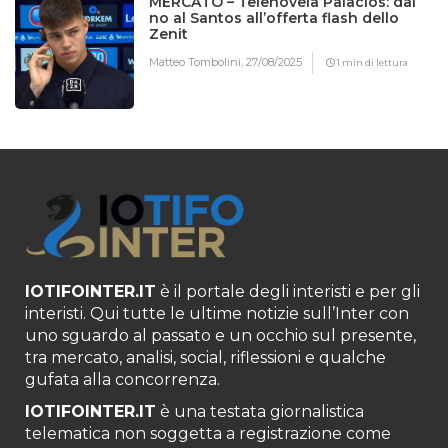
MERCATO – Telenovela Palacios: dal
no al Santos all’offerta flash dello
Zenit
Matteo Tombolini,
27/08/2025
1 min di lettura
IOTIFOINTER.IT
è il portale degli interisti e per gli
interisti. Qui tutte le ultime notizie sull’Inter con
uno sguardo al passato e un occhio sul presente,
tra mercato, analisi, social, riflessioni e qualche
gufata alla concorrenza.
IOTIFOINTER.IT
è una testata giornalistica
telematica non soggetta a registrazione come