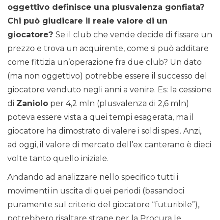
oggettivo definisce una plusvalenza gonfiata?
Chi può giudicare il reale valore di un
giocatore?
Se il club che vende decide di fissare un
prezzo e trova un acquirente, come si può additare
come fittizia un’operazione fra due club? Un dato
(ma non oggettivo) potrebbe essere il successo del
giocatore venduto negli anni a venire. Es: la cessione
di
Zaniolo
per 4,2 mln (plusvalenza di 2,6 mln)
poteva essere vista a quei tempi esagerata, ma il
giocatore ha dimostrato di valere i soldi spesi. Anzi,
ad oggi, il valore di mercato dell’ex canterano è dieci
volte tanto quello iniziale.
Andando ad analizzare nello specifico tutti i
movimenti in uscita di quei periodi (basandoci
puramente sul criterio del giocatore “futuribile”),
potrebbero risaltare strane per la Procura le