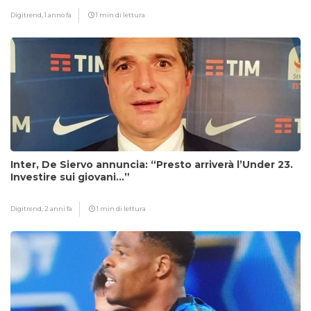
Digitrend,
1 anno fa
1 min di lettura
Inter, De Siervo annuncia: “Presto arriverà l’Under 23.
Investire sui giovani…”
Digitrend,
2 anni fa
1 min di lettura