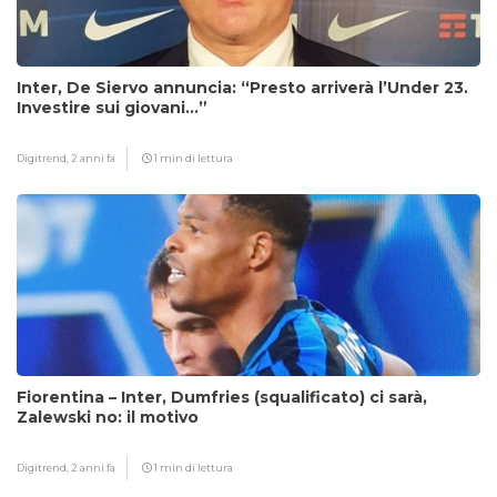
Inter, De Siervo annuncia: “Presto arriverà l’Under 23.
Investire sui giovani…”
Digitrend,
2 anni fa
1 min di lettura
Fiorentina – Inter, Dumfries (squalificato) ci sarà,
Zalewski no: il motivo
Digitrend,
2 anni fa
1 min di lettura