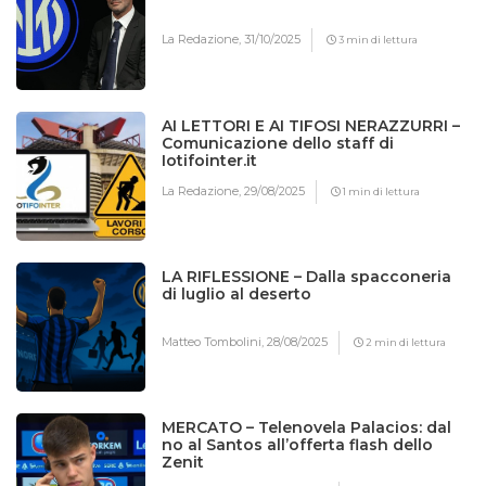
La Redazione,
31/10/2025
3 min di lettura
AI LETTORI E AI TIFOSI NERAZZURRI –
Comunicazione dello staff di
Iotifointer.it
La Redazione,
29/08/2025
1 min di lettura
LA RIFLESSIONE – Dalla spacconeria
di luglio al deserto
Matteo Tombolini,
28/08/2025
2 min di lettura
MERCATO – Telenovela Palacios: dal
no al Santos all’offerta flash dello
Zenit