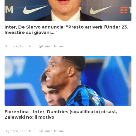
Inter, De Siervo annuncia: “Presto arriverà l’Under 23.
Investire sui giovani…”
Digitrend,
2 anni fa
1 min di lettura
Fiorentina – Inter, Dumfries (squalificato) ci sarà,
Zalewski no: il motivo
Digitrend,
2 anni fa
1 min di lettura