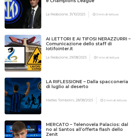
e Champions League
La Redazione,
31/10/2025
3 min di lettura
AI LETTORI E AI TIFOSI NERAZZURRI –
Comunicazione dello staff di
Iotifointer.it
La Redazione,
29/08/2025
1 min di lettura
LA RIFLESSIONE – Dalla spacconeria
di luglio al deserto
Matteo Tombolini,
28/08/2025
2 min di lettura
MERCATO – Telenovela Palacios: dal
no al Santos all’offerta flash dello
Zenit