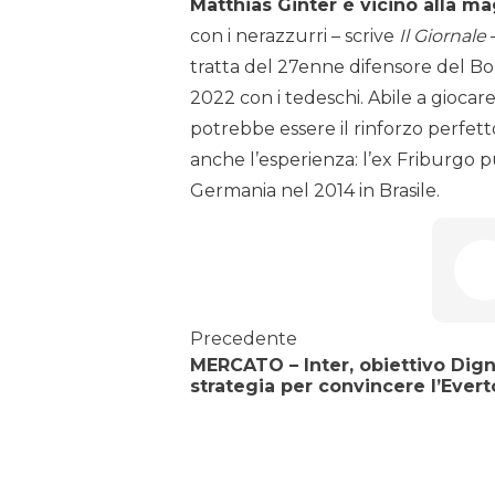
Matthias Ginter è vicino alla mag
con i nerazzurri – scrive
Il Giornale
tratta del 27enne difensore del B
2022 con i tedeschi. Abile a giocare
potrebbe essere il rinforzo perfetto
anche l’esperienza: l’ex Friburgo 
Germania nel 2014 in Brasile.
Precedente
MERCATO – Inter, obiettivo Dign
strategia per convincere l’Ever