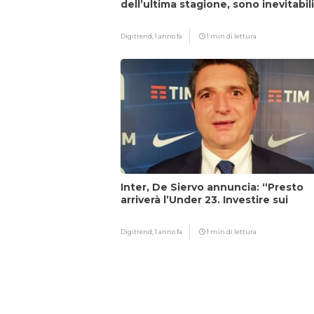
dell’ultima stagione, sono inevitabil
Digitrend,
1 anno fa
1 min di lettura
Inter, De Siervo annuncia: “Presto
arriverà l’Under 23. Investire sui
giovani…”
Digitrend,
1 anno fa
1 min di lettura