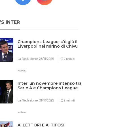
S INTER
Champions League, c’è già il
Liverpool nel mirino di Chivu
La Redazione,
28/11/2025
2 min di
lettura
Inter: un novembre intenso tra
Serie A e Champions League
La Redazione,
31/10/2025
3 min di
lettura
AI LETTORI E AI TIFOSI