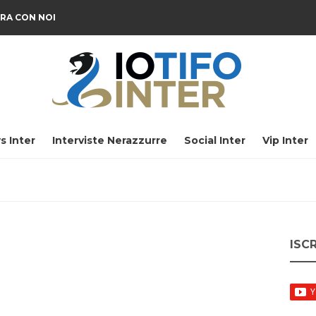
RA CON NOI
s Inter
Interviste Nerazzurre
Social Inter
Vip Inter
ISC