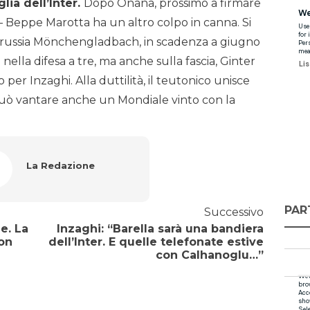
lia dell’Inter.
Dopo Onana, prossimo a firmare
– Beppe Marotta ha un altro colpo in canna. Si
orussia Mönchengladbach, in scadenza a giugno
 nella difesa a tre, ma anche sulla fascia, Ginter
 per Inzaghi. Alla duttilità, il teutonico unisce
può vantare anche un Mondiale vinto con la
La Redazione
PAR
Successivo
e. La
Inzaghi: “Barella sarà una bandiera
ton
dell’Inter. E quelle telefonate estive
con Calhanoglu…”