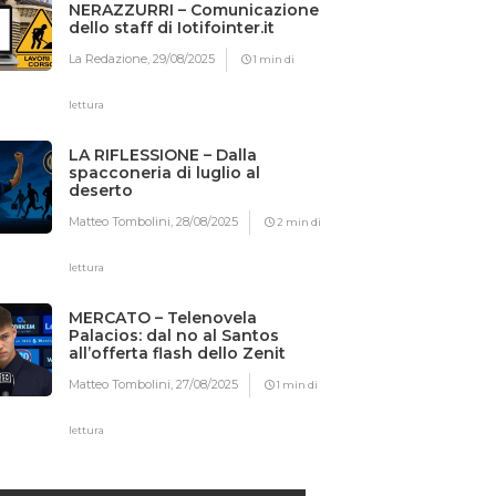
NERAZZURRI – Comunicazione
dello staff di Iotifointer.it
La Redazione,
29/08/2025
1 min di
lettura
LA RIFLESSIONE – Dalla
spacconeria di luglio al
deserto
Matteo Tombolini,
28/08/2025
2 min di
lettura
MERCATO – Telenovela
Palacios: dal no al Santos
all’offerta flash dello Zenit
Matteo Tombolini,
27/08/2025
1 min di
lettura