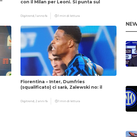
i”
con il Milan per Leoni. Si punta sul
fattore Chivu
Digitrend,
1 anno fa
1 min di lettura
NEW
Fiorentina – Inter, Dumfries
(squalificato) ci sarà, Zalewski no: il
motivo
Digitrend,
2 anni fa
1 min di lettura