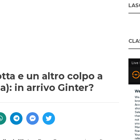
LASC
CLA
ta e un altro colpo a
): in arrivo Ginter?