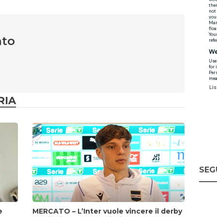
nto
RIA
SEG
e
MERCATO – L’Inter vuole vincere il derby