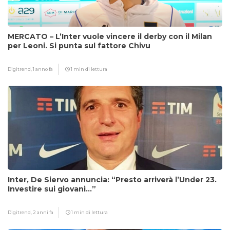
MERCATO – L’Inter vuole vincere il derby con il Milan
per Leoni. Si punta sul fattore Chivu
Digitrend,
1 anno fa
1 min di lettura
Inter, De Siervo annuncia: “Presto arriverà l’Under 23.
Investire sui giovani…”
Digitrend,
2 anni fa
1 min di lettura