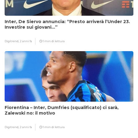
Inter, De Siervo annuncia: “Presto arriverà l’Under 23.
Investire sui giovani…”
Digitrend,
2 anni fa
1 min di lettura
Fiorentina – Inter, Dumfries (squalificato) ci sarà,
Zalewski no: il motivo
Digitrend,
2 anni fa
1 min di lettura