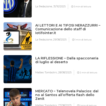
La Redazione,
31/10/2025
3 min di lettura
AI LETTORI E AI TIFOSI NERAZZURRI –
Comunicazione dello staff di
Iotifointer.it
La Redazione,
29/08/2025
1 min di lettura
LA RIFLESSIONE – Dalla spacconeria
di luglio al deserto
Matteo Tombolini,
28/08/2025
2 min di lettura
MERCATO – Telenovela Palacios: dal
no al Santos all’offerta flash dello
Zenit
Matteo Tombolini,
27/08/2025
1 min di lettura