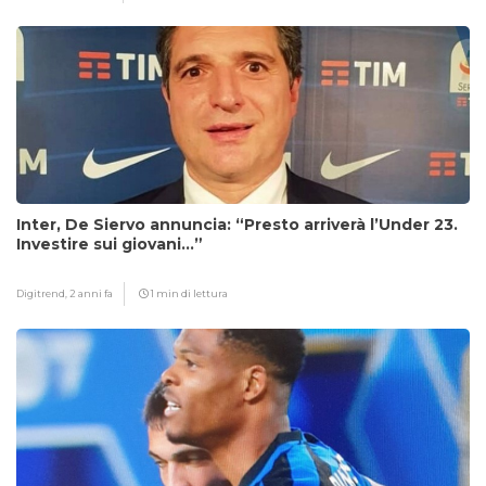
Inter, De Siervo annuncia: “Presto arriverà l’Under 23.
Investire sui giovani…”
Digitrend,
2 anni fa
1 min di lettura