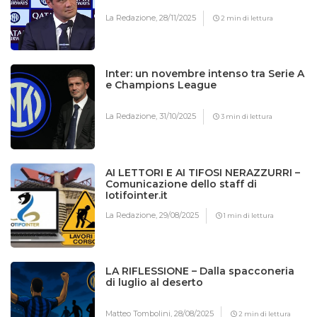
La Redazione,
28/11/2025
2 min di lettura
Inter: un novembre intenso tra Serie A
e Champions League
La Redazione,
31/10/2025
3 min di lettura
AI LETTORI E AI TIFOSI NERAZZURRI –
Comunicazione dello staff di
Iotifointer.it
La Redazione,
29/08/2025
1 min di lettura
LA RIFLESSIONE – Dalla spacconeria
di luglio al deserto
Matteo Tombolini,
28/08/2025
2 min di lettura