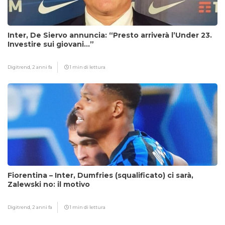
Inter, De Siervo annuncia: “Presto arriverà l’Under 23.
Investire sui giovani…”
Digitrend,
2 anni fa
1 min di lettura
Fiorentina – Inter, Dumfries (squalificato) ci sarà,
Zalewski no: il motivo
Digitrend,
2 anni fa
1 min di lettura