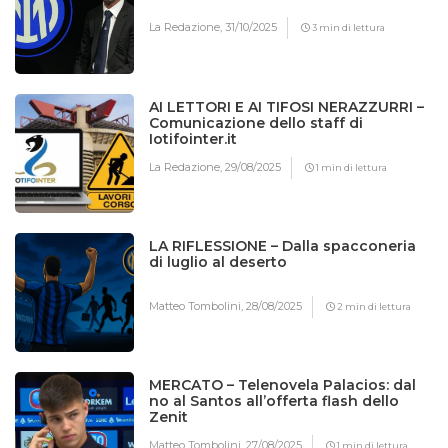
La Redazione,
31/10/2025
3 min di lettura
AI LETTORI E AI TIFOSI NERAZZURRI –
Comunicazione dello staff di
Iotifointer.it
La Redazione,
29/08/2025
1 min di lettura
LA RIFLESSIONE – Dalla spacconeria
di luglio al deserto
Matteo Tombolini,
28/08/2025
2 min di lettura
MERCATO – Telenovela Palacios: dal
no al Santos all’offerta flash dello
Zenit
Matteo Tombolini,
27/08/2025
1 min di lettura