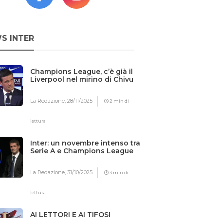
S INTER
Champions League, c’è già il
Liverpool nel mirino di Chivu
La Redazione,
28/11/2025
2 min di
lettura
Inter: un novembre intenso tra
Serie A e Champions League
La Redazione,
31/10/2025
3 min di
lettura
AI LETTORI E AI TIFOSI