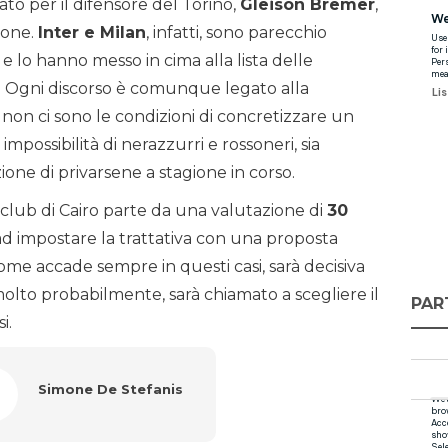
ato per il difensore del Torino,
Gleison Bremer
,
ione.
Inter e Milan
, infatti, sono parecchio
 e lo hanno messo in cima alla lista delle
o. Ogni discorso è comunque legato alla
on ci sono le condizioni di concretizzare un
impossibilità di nerazzurri e rossoneri, sia
one di privarsene a stagione in corso.
 club di Cairo parte da una valutazione di
30
ad impostare la trattativa con una proposta
Come accade sempre in questi casi, sarà decisiva
molto probabilmente, sarà chiamato a scegliere il
PAR
i.
Simone De Stefanis