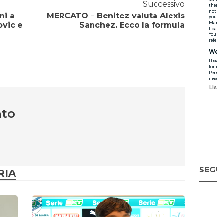
Successivo
ni a
MERCATO – Benitez valuta Alexis
ovic e
Sanchez. Ecco la formula
nto
SEG
RIA