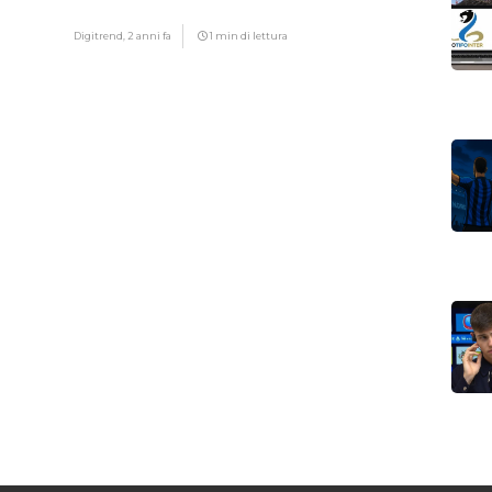
motivo
Digitrend,
2 anni fa
1 min di lettura