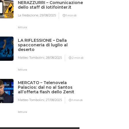
NERAZZURRI – Comunicazione
dello staff di Iotifointer.it
La Redazione,
29/08/2025
1 min di
lettura
LA RIFLESSIONE – Dalla
spacconeria di luglio al
deserto
Matteo Tombolini,
28/08/2025
2 min di
lettura
MERCATO – Telenovela
Palacios: dal no al Santos
all’offerta flash dello Zenit
Matteo Tombolini,
27/08/2025
1 min di
lettura