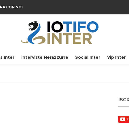
RA CON NOI
s Inter
Interviste Nerazzurre
Social Inter
Vip Inter
ISC