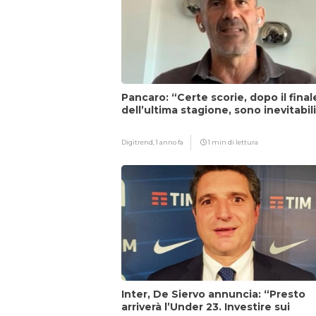
Pancaro: “Certe scorie, dopo il final
dell’ultima stagione, sono inevitabil
Digitrend,
1 anno fa
1 min di lettura
Inter, De Siervo annuncia: “Presto
arriverà l’Under 23. Investire sui