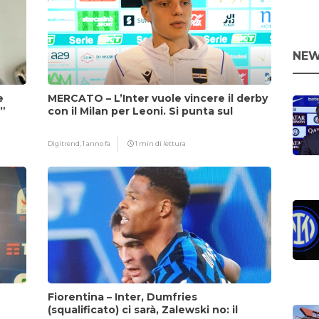
NEW
e
MERCATO – L’Inter vuole vincere il derby
i”
con il Milan per Leoni. Si punta sul
fattore Chivu
Digitrend,
1 anno fa
1 min di lettura
Fiorentina – Inter, Dumfries
(squalificato) ci sarà, Zalewski no: il