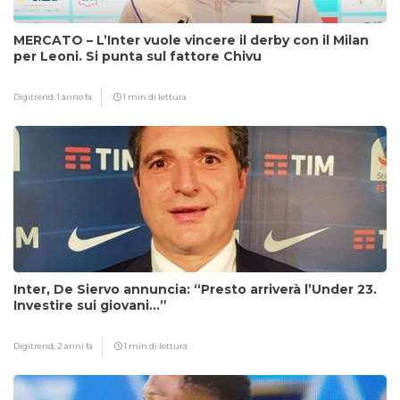
MERCATO – L’Inter vuole vincere il derby con il Milan
per Leoni. Si punta sul fattore Chivu
Digitrend,
1 anno fa
1 min di lettura
Inter, De Siervo annuncia: “Presto arriverà l’Under 23.
Investire sui giovani…”
Digitrend,
2 anni fa
1 min di lettura