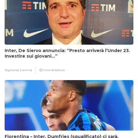
Inter, De Siervo annuncia: “Presto arriverà l’Under 23.
Investire sui giovani…”
Digitrend,
2 anni fa
1 min di lettura
Fiorentina – Inter, Dumfries (squalificato) ci sarà,