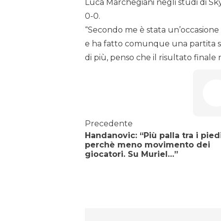
Luca Marchegiani negli studi di Sky
0-0.
“Secondo me è stata un’occasione p
e ha fatto comunque una partita so
di più, penso che il risultato finale
Precedente
Handanovic: “Più palla tra i pied
perchè meno movimento dei
giocatori. Su Muriel…”