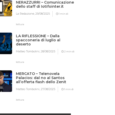
NERAZZURRI – Comunicazione
dello staff di Iotifointer.it
La Redazione,
29/08/2025
1 min di
lettura
LA RIFLESSIONE – Dalla
spacconeria di luglio al
deserto
Matteo Tombolini,
28/08/2025
2 min di
lettura
MERCATO – Telenovela
Palacios: dal no al Santos
all’offerta flash dello Zenit
Matteo Tombolini,
27/08/2025
1 min di
lettura