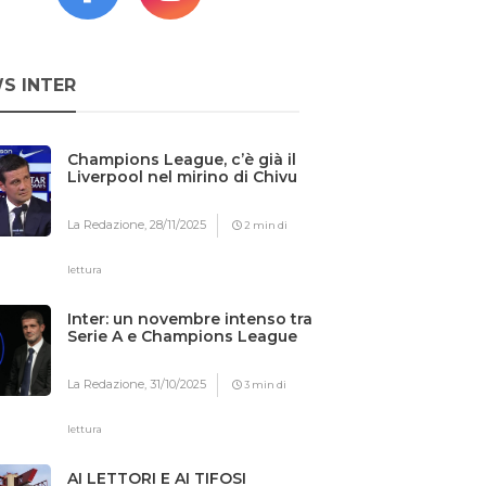
S INTER
Champions League, c’è già il
Liverpool nel mirino di Chivu
La Redazione,
28/11/2025
2 min di
lettura
Inter: un novembre intenso tra
Serie A e Champions League
La Redazione,
31/10/2025
3 min di
lettura
AI LETTORI E AI TIFOSI