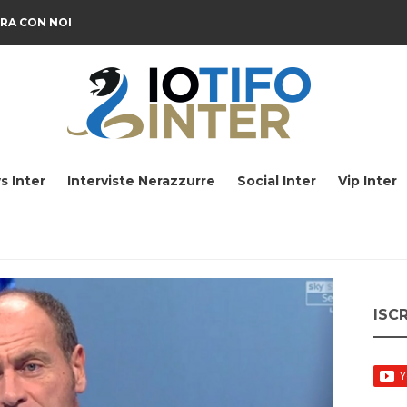
RA CON NOI
s Inter
Interviste Nerazzurre
Social Inter
Vip Inter
ISC