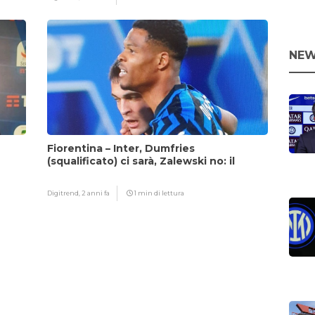
NEW
Fiorentina – Inter, Dumfries
(squalificato) ci sarà, Zalewski no: il
motivo
Digitrend,
2 anni fa
1 min di lettura