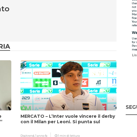
nto
RIA
SEG
e
MERCATO – L’Inter vuole vincere il derby
i”
con il Milan per Leoni. Si punta sul
fattore Chivu
Digitrend,
1 anno fa
1 min di lettura