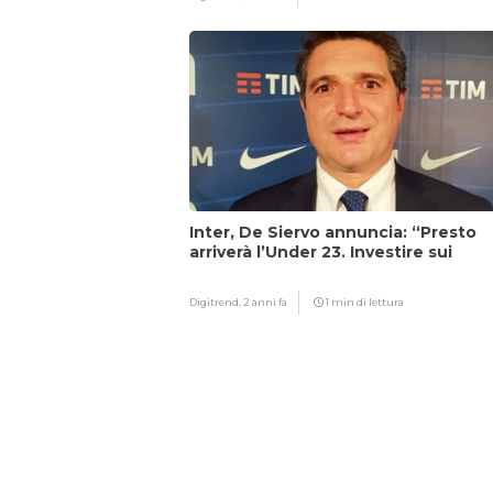
Inter, De Siervo annuncia: “Presto
arriverà l’Under 23. Investire sui
giovani…”
Digitrend,
2 anni fa
1 min di lettura