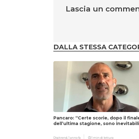
Lascia un comme
DALLA STESSA CATEGO
Pancaro: “Certe scorie, dopo il final
dell’ultima stagione, sono inevitabil
Digitrend,
1 anno fa
1 min di lettura