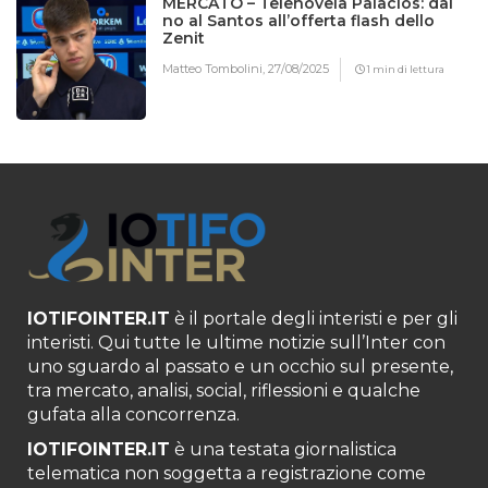
MERCATO – Telenovela Palacios: dal
no al Santos all’offerta flash dello
Zenit
Matteo Tombolini,
27/08/2025
1 min di lettura
IOTIFOINTER.IT
è il portale degli interisti e per gli
interisti. Qui tutte le ultime notizie sull’Inter con
uno sguardo al passato e un occhio sul presente,
tra mercato, analisi, social, riflessioni e qualche
gufata alla concorrenza.
IOTIFOINTER.IT
è una testata giornalistica
telematica non soggetta a registrazione come