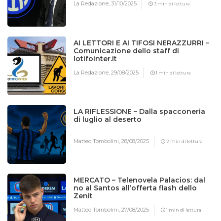
La Redazione,
31/10/2025
3 min di lettura
AI LETTORI E AI TIFOSI NERAZZURRI –
Comunicazione dello staff di
Iotifointer.it
La Redazione,
29/08/2025
1 min di lettura
LA RIFLESSIONE – Dalla spacconeria
di luglio al deserto
Matteo Tombolini,
28/08/2025
2 min di lettura
MERCATO – Telenovela Palacios: dal
no al Santos all’offerta flash dello
Zenit
Matteo Tombolini,
27/08/2025
1 min di lettura