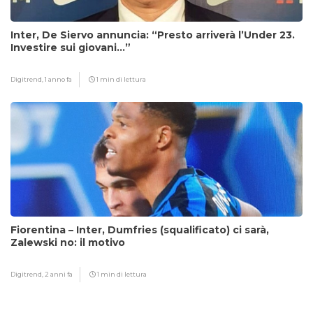
Inter, De Siervo annuncia: “Presto arriverà l’Under 23.
Investire sui giovani…”
Digitrend,
1 anno fa
1 min di lettura
Fiorentina – Inter, Dumfries (squalificato) ci sarà,
Zalewski no: il motivo
Digitrend,
2 anni fa
1 min di lettura