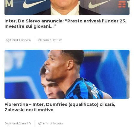
Inter, De Siervo annuncia: “Presto arriverà l’Under 23.
Investire sui giovani…”
Digitrend,
1 anno fa
1 min di lettura
Fiorentina – Inter, Dumfries (squalificato) ci sarà,
Zalewski no: il motivo
Digitrend,
2 anni fa
1 min di lettura