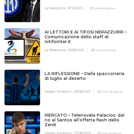
La Redazione,
31/10/2025
3 min di lettura
AI LETTORI E AI TIFOSI NERAZZURRI –
Comunicazione dello staff di
Iotifointer.it
La Redazione,
29/08/2025
1 min di lettura
LA RIFLESSIONE – Dalla spacconeria
di luglio al deserto
Matteo Tombolini,
28/08/2025
2 min di lettura
MERCATO – Telenovela Palacios: dal
no al Santos all’offerta flash dello
Zenit
Matteo Tombolini,
27/08/2025
1 min di lettura