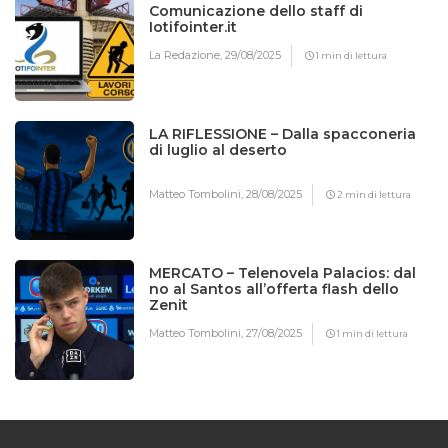
Comunicazione dello staff di
Iotifointer.it
La Redazione,
29/08/2025
1 min di lettura
LA RIFLESSIONE – Dalla spacconeria
di luglio al deserto
Matteo Tombolini,
28/08/2025
2 min di lettura
MERCATO – Telenovela Palacios: dal
no al Santos all’offerta flash dello
Zenit
Matteo Tombolini,
27/08/2025
1 min di lettura