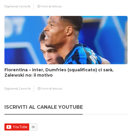
Digitrend,
1 anno fa
1 min di lettura
Fiorentina – Inter, Dumfries (squalificato) ci sarà,
Zalewski no: il motivo
Digitrend,
2 anni fa
1 min di lettura
ISCRIVITI AL CANALE YOUTUBE