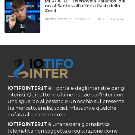
MERCATO – Telenovela Palacios: dal
no al Santos all’offerta flash dello
Zenit
Matteo Tombolini,
27/08/2025
1 min di lettura
IOTIFOINTER.IT
è il portale degli interisti e per gli
interisti. Qui tutte le ultime notizie sull’Inter con
uno sguardo al passato e un occhio sul presente,
tra mercato, analisi, social, riflessioni e qualche
gufata alla concorrenza.
IOTIFOINTER.IT
è una testata giornalistica
telematica non soggetta a registrazione come