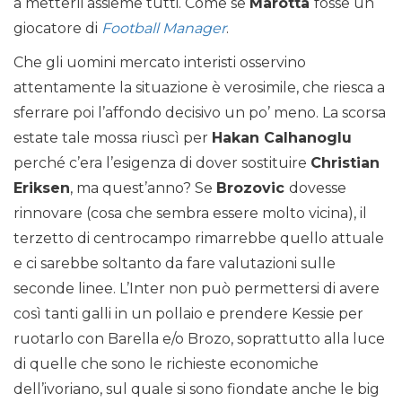
a metterli assieme tutti. Come se
Marotta
fosse un
giocatore di
Football Manager
.
Che gli uomini mercato interisti osservino
attentamente la situazione è verosimile, che riesca a
sferrare poi l’affondo decisivo un po’ meno. La scorsa
estate tale mossa riuscì per
Hakan Calhanoglu
perché c’era l’esigenza di dover sostituire
Christian
Eriksen
, ma quest’anno? Se
Brozovic
dovesse
rinnovare (cosa che sembra essere molto vicina), il
terzetto di centrocampo rimarrebbe quello attuale
e ci sarebbe soltanto da fare valutazioni sulle
seconde linee. L’Inter non può permettersi di avere
così tanti galli in un pollaio e prendere Kessie per
ruotarlo con Barella e/o Brozo, soprattutto alla luce
di quelle che sono le richieste economiche
dell’ivoriano, sul quale si sono fiondate anche le big