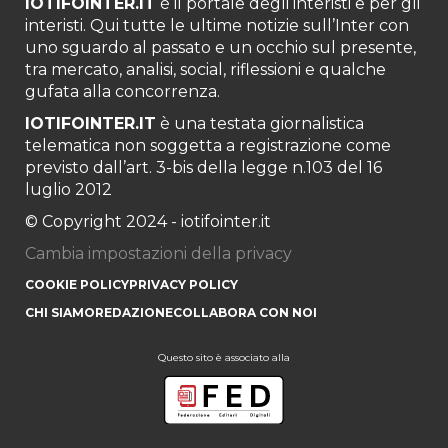
IOTIFOINTER.IT
è il portale degli interisti e per gli
interisti. Qui tutte le ultime notizie sull’Inter con
uno sguardo al passato e un occhio sul presente,
tra mercato, analisi, social, riflessioni e qualche
gufata alla concorrenza.
IOTIFOINTER.IT
è una testata giornalistica
telematica non soggetta a registrazione come
previsto dall’art. 3-bis della legge n.103 del 16
luglio 2012
© Copyright 2024 - iotifointer.it
Cambia impostazioni della privacy
COOKIE POLICY
PRIVACY POLICY
CHI SIAMO
REDAZIONE
COLLABORA CON NOI
Questo sito è associato alla