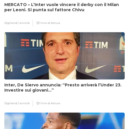
MERCATO – L’Inter vuole vincere il derby con il Milan
per Leoni. Si punta sul fattore Chivu
Digitrend,
1 anno fa
1 min di lettura
Inter, De Siervo annuncia: “Presto arriverà l’Under 23.
Investire sui giovani…”
Digitrend,
1 anno fa
1 min di lettura