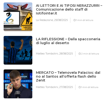
AI LETTORI E AI TIFOSI NERAZZURRI –
Comunicazione dello staff di
Iotifointer.it
La Redazione,
29/08/2025
1 min di lettura
LA RIFLESSIONE – Dalla spacconeria
di luglio al deserto
Matteo Tombolini,
28/08/2025
2 min di lettura
MERCATO – Telenovela Palacios: dal
no al Santos all’offerta flash dello
Zenit
Matteo Tombolini,
27/08/2025
1 min di lettura