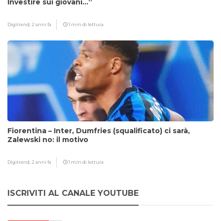
Investire sui giovani…”
Digitrend,
2 anni fa
1 min di lettura
Fiorentina – Inter, Dumfries (squalificato) ci sarà,
Zalewski no: il motivo
Digitrend,
2 anni fa
1 min di lettura
ISCRIVITI AL CANALE YOUTUBE