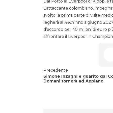
Dal Porto al Liverpool di Klopp, è f
L’attaccante colombiano, impegnato
svolto la prima parte di visite medi
legherà ai
Reds
fino a giugno 2027.
d’accordo per 40 milioni di euro pi
affrontare il Liverpool in Champion
Precedente
Simone Inzaghi è guarito dal Co
Domani tornerà ad Appiano