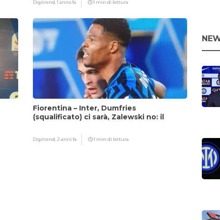
Digitrend,
1 anno fa
1 min di lettura
NEW
Fiorentina – Inter, Dumfries
(squalificato) ci sarà, Zalewski no: il
motivo
Digitrend,
2 anni fa
1 min di lettura