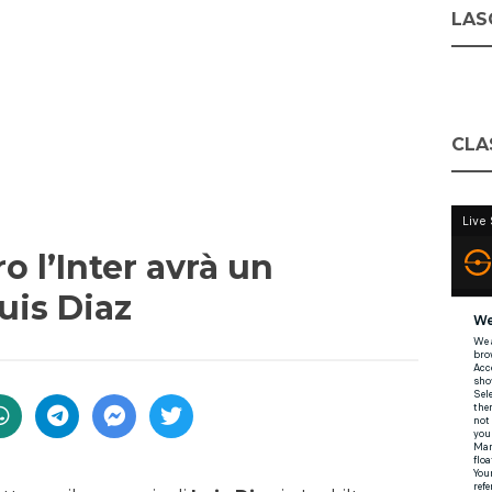
LASC
CLA
ro l’Inter avrà un
Luis Diaz