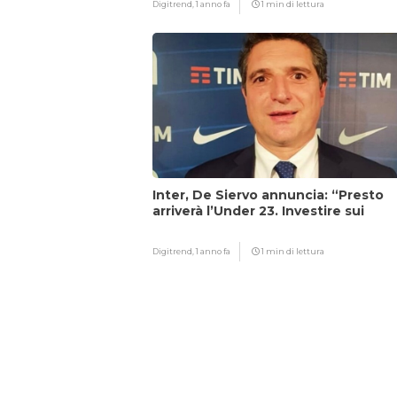
Digitrend,
1 anno fa
1 min di lettura
Inter, De Siervo annuncia: “Presto
arriverà l’Under 23. Investire sui
giovani…”
Digitrend,
1 anno fa
1 min di lettura