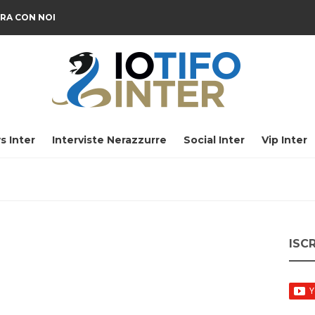
RA CON NOI
s Inter
Interviste Nerazzurre
Social Inter
Vip Inter
ISC