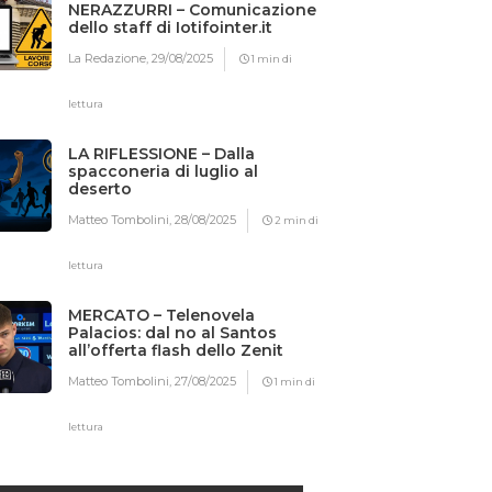
NERAZZURRI – Comunicazione
dello staff di Iotifointer.it
La Redazione,
29/08/2025
1 min di
lettura
LA RIFLESSIONE – Dalla
spacconeria di luglio al
deserto
Matteo Tombolini,
28/08/2025
2 min di
lettura
MERCATO – Telenovela
Palacios: dal no al Santos
all’offerta flash dello Zenit
Matteo Tombolini,
27/08/2025
1 min di
lettura