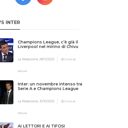
S INTER
Champions League, c’è già il
Liverpool nel mirino di Chivu
La Redazione,
28/11/2025
2 min di
lettura
Inter: un novembre intenso tra
Serie A e Champions League
La Redazione,
31/10/2025
3 min di
lettura
AI LETTORI E AI TIFOSI