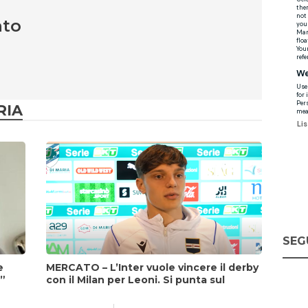
nto
RIA
SEG
e
MERCATO – L’Inter vuole vincere il derby
i”
con il Milan per Leoni. Si punta sul
fattore Chivu