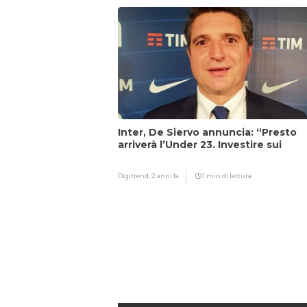
Inter, De Siervo annuncia: “Presto
arriverà l’Under 23. Investire sui
giovani…”
Digitrend,
2 anni fa
1 min di lettura