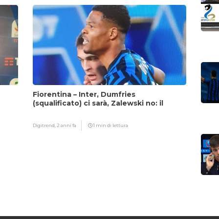
Fiorentina – Inter, Dumfries
(squalificato) ci sarà, Zalewski no: il
motivo
Digitrend,
2 anni fa
1 min di lettura