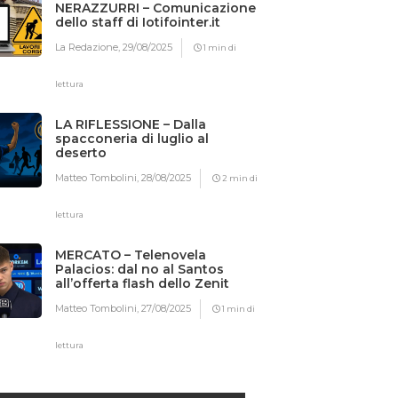
NERAZZURRI – Comunicazione
dello staff di Iotifointer.it
La Redazione,
29/08/2025
1 min di
lettura
LA RIFLESSIONE – Dalla
spacconeria di luglio al
deserto
Matteo Tombolini,
28/08/2025
2 min di
lettura
MERCATO – Telenovela
Palacios: dal no al Santos
all’offerta flash dello Zenit
Matteo Tombolini,
27/08/2025
1 min di
lettura