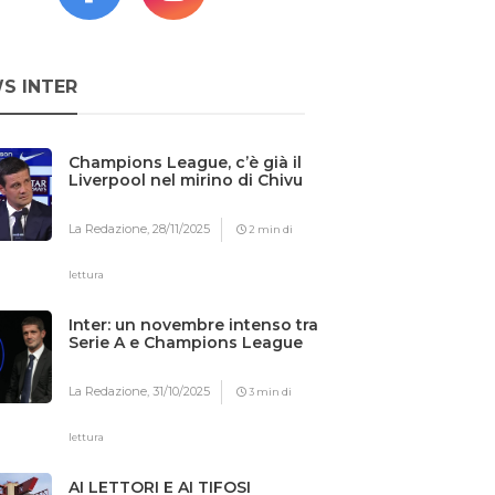
S INTER
Champions League, c’è già il
Liverpool nel mirino di Chivu
La Redazione,
28/11/2025
2 min di
lettura
Inter: un novembre intenso tra
Serie A e Champions League
La Redazione,
31/10/2025
3 min di
lettura
AI LETTORI E AI TIFOSI