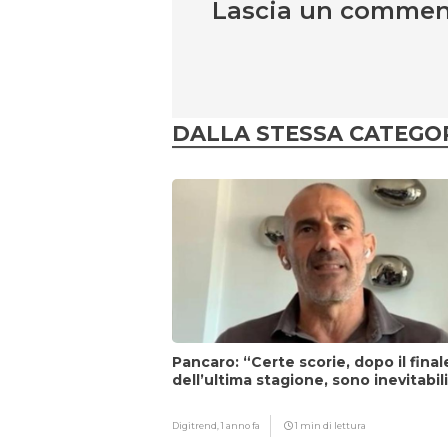
Lascia un comme
DALLA STESSA CATEGO
Pancaro: “Certe scorie, dopo il final
dell’ultima stagione, sono inevitabil
Digitrend,
1 anno fa
1 min di lettura