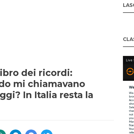
LASC
CLA
libro dei ricordi:
ldo mi chiamavano
ggi? In Italia resta la