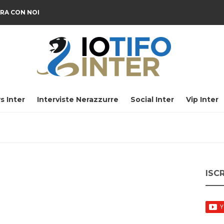
RA CON NOI
s Inter
Interviste Nerazzurre
Social Inter
Vip Inter
ISC