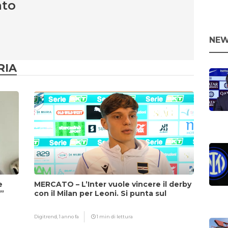
nto
NEW
RIA
e
MERCATO – L’Inter vuole vincere il derby
i”
con il Milan per Leoni. Si punta sul
fattore Chivu
Digitrend,
1 anno fa
1 min di lettura