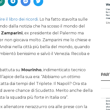
re il libro dei ricordi
. Lo ha fatto stavolta sulle
endo dalla notizia che ha scosso il mondo del
 Zamparini
, ex presidente del Palermo ma
ter non giocava molto. Zamparini me lo chiese e
 ‘Andrai nella città più bella del mondo, quando
 ambientò benissimo e salvò il Venezia. Recoba e
a battuta su
Mourinho
, indimenticato tecnico
PAR
ll’apice della sua era: “Abbiamo un ottimo
tatta dai tempi del Triplete. Il Napoli? Ora sta
 ad avere chance di Scudetto. Merito anche della
ta la squadra più forte in Italia ora”.
 ex allenatore nerazzurro ora alle prese con la