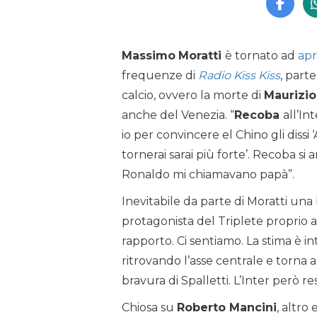
Massimo
Moratti
è tornato ad
apri
frequenze di
Radio Kiss Kiss
, part
calcio, ovvero la morte di
Maurizio
anche del Venezia. “
Recoba
all’In
io per convincere el Chino gli dissi
tornerai sarai più forte’. Recoba si
Ronaldo mi chiamavano papà”.
Inevitabile da parte di Moratti un
protagonista del Triplete proprio a
rapporto. Ci sentiamo. La stima è in
ritrovando l’asse centrale e torna
bravura di Spalletti. L’Inter però res
Chiosa su
Roberto Mancini
, altro