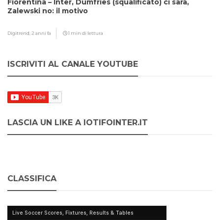
Fiorentina – Inter, Dumfries (squalificato) ci sarà,
Zalewski no: il motivo
Digitrend,
2 anni fa
1 min di lettura
ISCRIVITI AL CANALE YOUTUBE
LASCIA UN LIKE A IOTIFOINTER.IT
CLASSIFICA