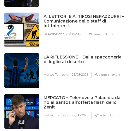
AI LETTORI E AI TIFOSI NERAZZURRI –
Comunicazione dello staff di
Iotifointer.it
La Redazione,
29/08/2025
1 min di lettura
LA RIFLESSIONE – Dalla spacconeria
di luglio al deserto
Matteo Tombolini,
28/08/2025
2 min di lettura
MERCATO – Telenovela Palacios: dal
no al Santos all’offerta flash dello
Zenit
Matteo Tombolini,
27/08/2025
1 min di lettura