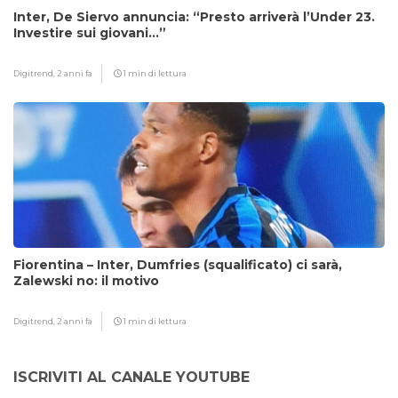
Inter, De Siervo annuncia: “Presto arriverà l’Under 23.
Investire sui giovani…”
Digitrend,
2 anni fa
1 min di lettura
Fiorentina – Inter, Dumfries (squalificato) ci sarà,
Zalewski no: il motivo
Digitrend,
2 anni fa
1 min di lettura
ISCRIVITI AL CANALE YOUTUBE