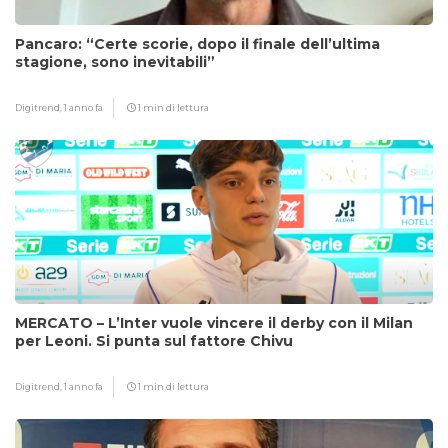
Pancaro: “Certe scorie, dopo il finale dell’ultima
stagione, sono inevitabili”
Digitrend,
1 anno fa
1 min di lettura
MERCATO – L’Inter vuole vincere il derby con il Milan
per Leoni. Si punta sul fattore Chivu
Digitrend,
1 anno fa
1 min di lettura