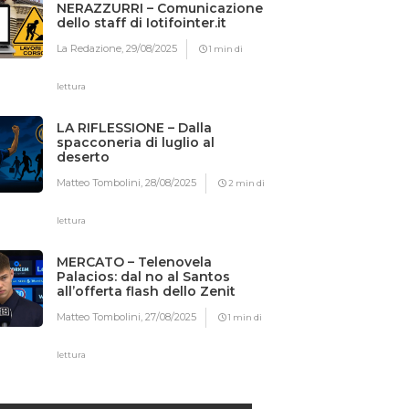
NERAZZURRI – Comunicazione
dello staff di Iotifointer.it
La Redazione,
29/08/2025
1 min di
lettura
LA RIFLESSIONE – Dalla
spacconeria di luglio al
deserto
Matteo Tombolini,
28/08/2025
2 min di
lettura
MERCATO – Telenovela
Palacios: dal no al Santos
all’offerta flash dello Zenit
Matteo Tombolini,
27/08/2025
1 min di
lettura