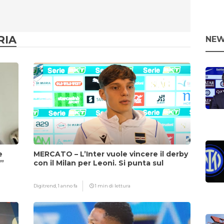
RIA
NEW
e
MERCATO – L’Inter vuole vincere il derby
i”
con il Milan per Leoni. Si punta sul
fattore Chivu
Digitrend,
1 anno fa
1 min di lettura