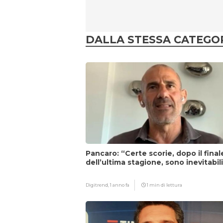
DALLA STESSA CATEGO
Pancaro: “Certe scorie, dopo il final
dell’ultima stagione, sono inevitabil
Digitrend,
1 anno fa
1 min di lettura