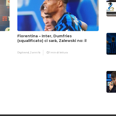
Fiorentina – Inter, Dumfries
(squalificato) ci sarà, Zalewski no: il
motivo
Digitrend,
2 anni fa
1 min di lettura