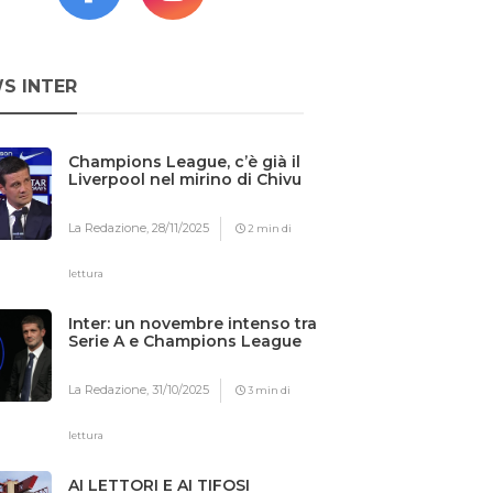
S INTER
Champions League, c’è già il
Liverpool nel mirino di Chivu
La Redazione,
28/11/2025
2 min di
lettura
Inter: un novembre intenso tra
Serie A e Champions League
La Redazione,
31/10/2025
3 min di
lettura
AI LETTORI E AI TIFOSI