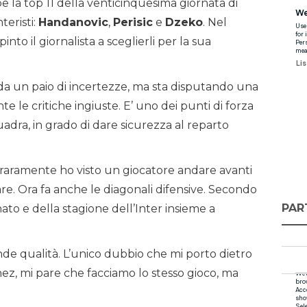
e la top 11 della venticinquesima giornata di
nteristi:
Handanovic
,
Perisic
e
Dzeko
. Nel
nto il giornalista a sceglierli per la sua
 da un paio di incertezze, ma sta disputando una
te le critiche ingiuste. E’ uno dei punti di forza
uadra, in grado di dare sicurezza al reparto
a, raramente ho visto un giocatore andare avanti
re. Ora fa anche le diagonali difensive. Secondo
PAR
ato e della stagione dell’Inter insieme a
e qualità. L’unico dubbio che mi porto dietro
ez, mi pare che facciamo lo stesso gioco, ma