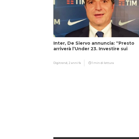
Inter, De Siervo annuncia: “Presto
arriverà l’Under 23. Investire sui
giovani…”
Digitrend,
2 anni fa
1 min di lettura