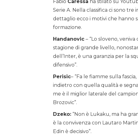
Fabio
Caressa
ha stilato su Youtub
Serie A. Nella classifica ci sono tre i
dettaglio ecco i motivi che hanno spi
formazione.
Handanovic
– “Lo sloveno, veniva
stagione di grande livello, nonostan
dell’Inter, è una garanzia per la sq
difensivo”.
Perisic
– “Fa le fiamme sulla fasci
indietro con quella qualità e segna
me è il miglior laterale del campion
Brozovic”.
Dzeko:
“Non è Lukaku, ma ha grand
è la convivenza con Lautaro Martin
Edin è decisivo”.