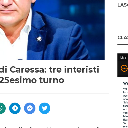
LASC
CLA
 di Caressa: tre interisti
l 25esimo turno