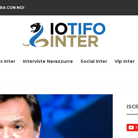
RA CON NOI
s Inter
Interviste Nerazzurre
Social Inter
Vip Inter
ISC