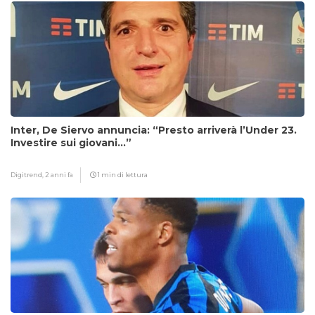
Inter, De Siervo annuncia: “Presto arriverà l’Under 23.
Investire sui giovani…”
Digitrend,
2 anni fa
1 min di lettura