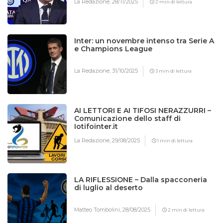
La Redazione,
28/11/2025
2 min di lettura
Inter: un novembre intenso tra Serie A
e Champions League
La Redazione,
31/10/2025
3 min di lettura
AI LETTORI E AI TIFOSI NERAZZURRI –
Comunicazione dello staff di
Iotifointer.it
La Redazione,
29/08/2025
1 min di lettura
LA RIFLESSIONE – Dalla spacconeria
di luglio al deserto
Matteo Tombolini,
28/08/2025
2 min di lettura