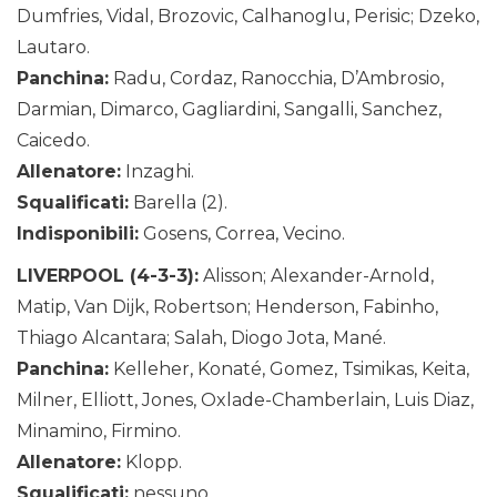
Dumfries, Vidal, Brozovic, Calhanoglu, Perisic; Dzeko,
Lautaro.
Panchina:
Radu, Cordaz, Ranocchia, D’Ambrosio,
Darmian, Dimarco, Gagliardini, Sangalli, Sanchez,
Caicedo.
Allenatore:
Inzaghi.
Squalificati:
Barella (2).
Indisponibili:
Gosens, Correa, Vecino.
LIVERPOOL (4-3-3):
Alisson; Alexander-Arnold,
Matip, Van Dijk, Robertson; Henderson, Fabinho,
Thiago Alcantara; Salah, Diogo Jota, Mané.
Panchina:
Kelleher, Konaté, Gomez, Tsimikas, Keita,
Milner, Elliott, Jones, Oxlade-Chamberlain, Luis Diaz,
Minamino, Firmino.
Allenatore:
Klopp.
Squalificati:
nessuno.