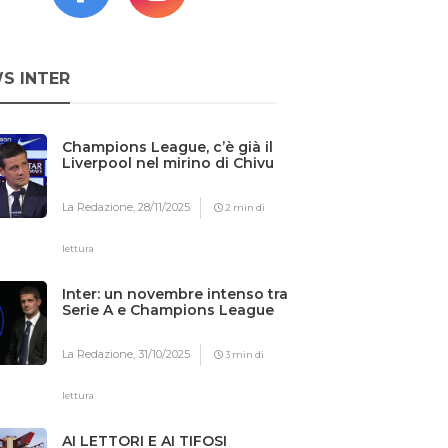
S INTER
Champions League, c’è già il
Liverpool nel mirino di Chivu
La Redazione,
28/11/2025
2 min di
lettura
Inter: un novembre intenso tra
Serie A e Champions League
La Redazione,
31/10/2025
3 min di
lettura
AI LETTORI E AI TIFOSI