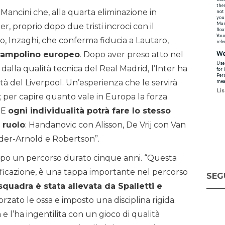
Mancini che, alla quarta eliminazione in
r, proprio dopo due tristi incroci con il
o, Inzaghi, che conferma fiducia a Lautaro,
 trampolino europeo
. Dopo aver preso atto nel
dalla qualità tecnica del Real Madrid, l’Inter ha
sità del Liverpool. Un’esperienza che le servirà
i; per capire quanto vale in Europa la forza
. E
ogni individualità potrà fare lo stesso
 ruolo
: Handanovic con Alisson, De Vrij con Van
nder-Arnold e Robertson”.
 dopo un percorso durato cinque anni. “Questa
alificazione, è una tappa importante nel percorso
SEG
quadra è stata allevata da Spalletti e
orzato le ossa e imposto una disciplina rigida.
 e l’ha ingentilita con un gioco di qualità