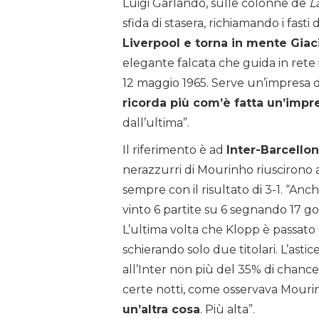
Luigi Garlando, sulle colonne de
L
sfida di stasera, richiamando i fasti 
Liverpool e torna in mente Giac
elegante falcata che guida in rete i
12 maggio 1965. Serve un’impresa 
ricorda più com’è fatta un’impr
dall’ultima”.
Il riferimento è ad
Inter-Barcello
nerazzurri di Mourinho riuscirono a
sempre con il risultato di 3-1. “Anc
vinto 6 partite su 6 segnando 17 gol,
L’ultima volta che Klopp è passato 
schierando solo due titolari. L’asti
all’Inter non più del 35% di chance
certe notti, come osservava Mouri
un’altra cosa
. Più alta”.