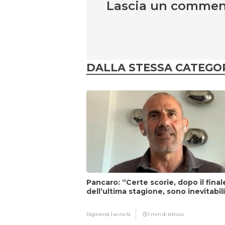
Lascia un comme
DALLA STESSA CATEGO
Pancaro: “Certe scorie, dopo il final
dell’ultima stagione, sono inevitabil
Digitrend,
1 anno fa
1 min di lettura