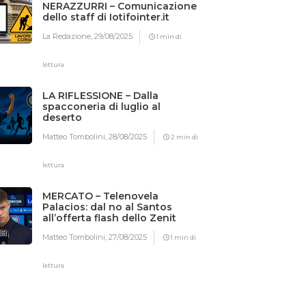
NERAZZURRI – Comunicazione
dello staff di Iotifointer.it
La Redazione,
29/08/2025
1 min di
lettura
LA RIFLESSIONE – Dalla
spacconeria di luglio al
deserto
Matteo Tombolini,
28/08/2025
2 min di
lettura
MERCATO – Telenovela
Palacios: dal no al Santos
all’offerta flash dello Zenit
Matteo Tombolini,
27/08/2025
1 min di
lettura