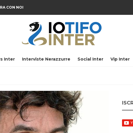
RA CON NOI
s Inter
Interviste Nerazzurre
Social Inter
Vip Inter
ISC