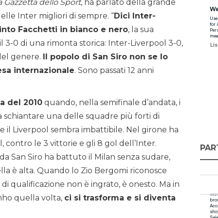
a Gazzetta dello Sport
, ha parlato della grande
delle Inter migliori di sempre. “
Dici Inter-
into Facchetti in bianco e nero
, la sua
l 3-0 di una rimonta storica: Inter-Liverpool 3-0,
del genere.
Il popolo di San Siro non se lo
esa internazionale
. Sono passati 12 anni
na del 2010
quando, nella semifinale d’andata, i
 schiantare una delle squadre più forti di
he il Liverpool sembra imbattibile. Nel girone ha
 contro le 3 vittorie e gli 8 gol dell’Inter.
PAR
da San Siro ha battuto il Milan senza sudare,
cella è alta. Quando lo Zio Bergomi riconosce
 di qualificazione non è ingrato, è onesto. Ma in
nho quella volta,
ci si trasforma e si diventa