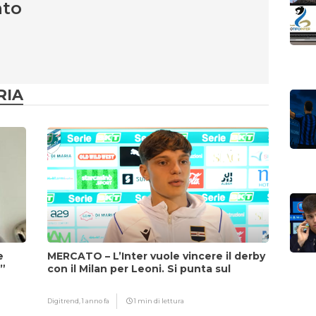
nto
RIA
e
MERCATO – L’Inter vuole vincere il derby
i”
con il Milan per Leoni. Si punta sul
fattore Chivu
Digitrend,
1 anno fa
1 min di lettura