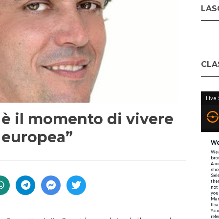
LASC
CLA
, è il momento di vivere
a europea”