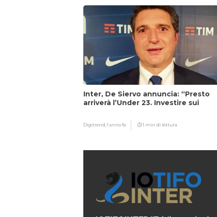
Inter, De Siervo annuncia: “Presto
arriverà l’Under 23. Investire sui
giovani…”
Digitrend,
1 anno fa
1 min di lettura