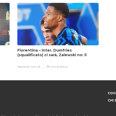
Fiorentina – Inter, Dumfries
(squalificato) ci sarà, Zalewski no: il
motivo
Digitrend,
2 anni fa
1 min di lettura
COOK
CHI 