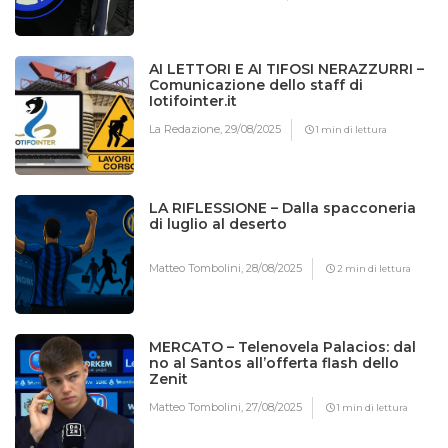
AI LETTORI E AI TIFOSI NERAZZURRI –
Comunicazione dello staff di
Iotifointer.it
La Redazione,
29/08/2025
1 min di lettura
LA RIFLESSIONE – Dalla spacconeria
di luglio al deserto
Matteo Tombolini,
28/08/2025
2 min di lettura
MERCATO – Telenovela Palacios: dal
no al Santos all’offerta flash dello
Zenit
Matteo Tombolini,
27/08/2025
1 min di lettura