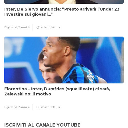
Inter, De Siervo annuncia: “Presto arriverà l’Under 23.
Investire sui giovani…”
Digitrend,
2 anni fa
1 min di lettura
Fiorentina – Inter, Dumfries (squalificato) ci sarà,
Zalewski no: il motivo
Digitrend,
2 anni fa
1 min di lettura
ISCRIVITI AL CANALE YOUTUBE