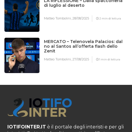
LA RIFLESSIONE – Dalla spacconeria
di luglio al deserto
Matteo Tombolini,
28/08/2025
2 min di lettura
MERCATO – Telenovela Palacios: dal
no al Santos all’offerta flash dello
Zenit
Matteo Tombolini,
27/08/2025
1 min di lettura
IOTIFOINTER.IT
è il portale degli interisti e per gli