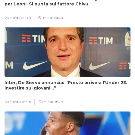
per Leoni. Si punta sul fattore Chivu
Digitrend,
1 anno fa
1 min di lettura
Inter, De Siervo annuncia: “Presto arriverà l’Under 23.
Investire sui giovani…”
Digitrend,
2 anni fa
1 min di lettura