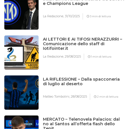
e Champions League
La Redazione,
31/10/2025
3 min di lettura
AI LETTORI E AI TIFOSI NERAZZURRI –
Comunicazione dello staff di
Iotifointer.it
La Redazione,
29/08/2025
1 min di lettura
LA RIFLESSIONE – Dalla spacconeria
di luglio al deserto
Matteo Tombolini,
28/08/2025
2 min di lettura
MERCATO – Telenovela Palacios: dal
no al Santos all’offerta flash dello
Zenit