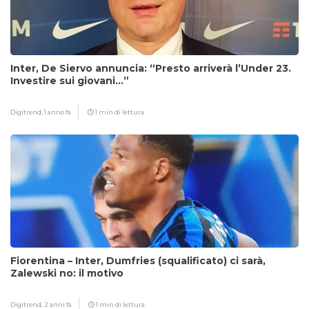
Inter, De Siervo annuncia: “Presto arriverà l’Under 23.
Investire sui giovani…”
Digitrend,
1 anno fa
1 min di lettura
Fiorentina – Inter, Dumfries (squalificato) ci sarà,
Zalewski no: il motivo
Digitrend,
2 anni fa
1 min di lettura