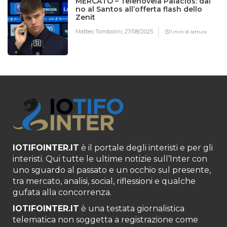
MERCATO – Telenovela Palacios: dal
no al Santos all’offerta flash dello
Zenit
Matteo Tombolini,
27/08/2025
1 min di lettura
IOTIFOINTER.IT
è il portale degli interisti e per gli
interisti. Qui tutte le ultime notizie sull’Inter con
uno sguardo al passato e un occhio sul presente,
tra mercato, analisi, social, riflessioni e qualche
gufata alla concorrenza.
IOTIFOINTER.IT
è una testata giornalistica
telematica non soggetta a registrazione come