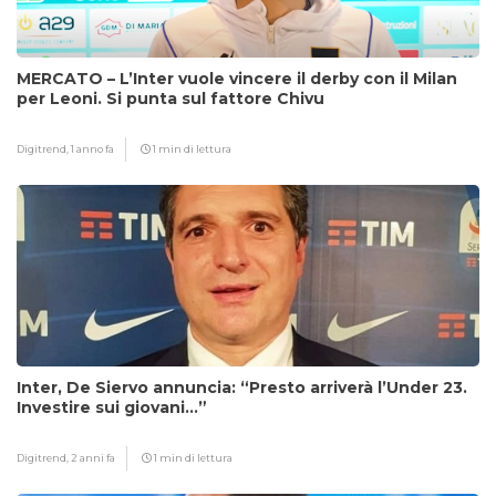
MERCATO – L’Inter vuole vincere il derby con il Milan
per Leoni. Si punta sul fattore Chivu
Digitrend,
1 anno fa
1 min di lettura
Inter, De Siervo annuncia: “Presto arriverà l’Under 23.
Investire sui giovani…”
Digitrend,
2 anni fa
1 min di lettura