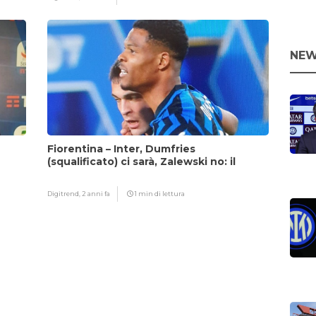
NEW
Fiorentina – Inter, Dumfries
(squalificato) ci sarà, Zalewski no: il
motivo
Digitrend,
2 anni fa
1 min di lettura