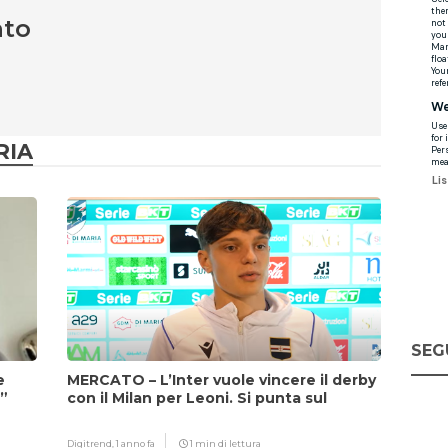
nto
RIA
SEG
e
MERCATO – L’Inter vuole vincere il derby
i”
con il Milan per Leoni. Si punta sul
fattore Chivu
Digitrend,
1 anno fa
1 min di lettura