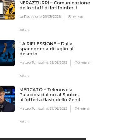
NERAZZURRI – Comunicazione
dello staff di Iotifointer.it
La Redazione,
29/08/2025
1 min di
lettura
LA RIFLESSIONE – Dalla
spacconeria di luglio al
deserto
Matteo Tombolini,
28/08/2025
2 min di
lettura
MERCATO – Telenovela
Palacios: dal no al Santos
all’offerta flash dello Zenit
Matteo Tombolini,
27/08/2025
1 min di
lettura