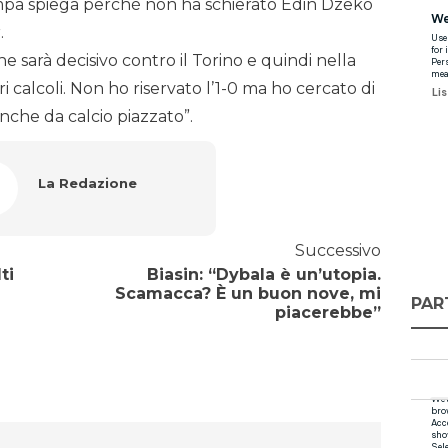
mpa spiega perchè non ha schierato Edin Dzeko
.
 sarà decisivo contro il Torino e quindi nella
 calcoli. Non ho riservato l’1-0 ma ho cercato di
nche da calcio piazzato”.
La Redazione
Successivo
ti
Biasin: “Dybala è un’utopia.
Scamacca? È un buon nove, mi
PAR
piacerebbe”