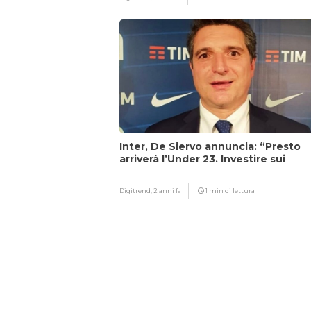
Inter, De Siervo annuncia: “Presto
arriverà l’Under 23. Investire sui
giovani…”
Digitrend,
2 anni fa
1 min di lettura