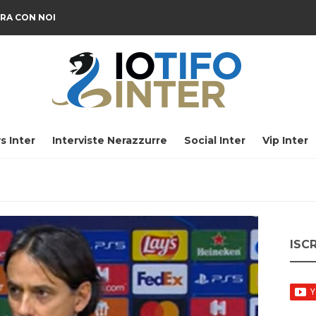
RA CON NOI
s Inter
Interviste Nerazzurre
Social Inter
Vip Inter
ISC