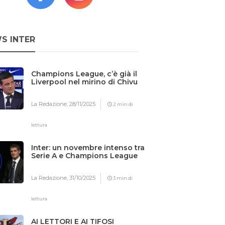
S INTER
Champions League, c’è già il
Liverpool nel mirino di Chivu
La Redazione,
28/11/2025
2 min di
lettura
Inter: un novembre intenso tra
Serie A e Champions League
La Redazione,
31/10/2025
3 min di
lettura
AI LETTORI E AI TIFOSI