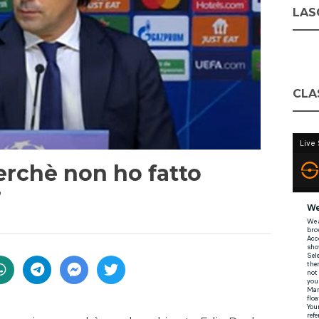
LASC
CLA
erchè non ho fatto
”