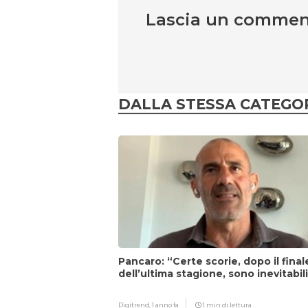
Lascia un comme
DALLA STESSA CATEGO
Pancaro: “Certe scorie, dopo il final
dell’ultima stagione, sono inevitabil
Digitrend,
1 anno fa
1 min di lettura