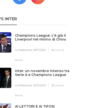
S INTER
Champions League, c’è già il
Liverpool nel mirino di Chivu
La Redazione,
28/11/2025
2 min di
lettura
Inter: un novembre intenso tra
Serie A e Champions League
La Redazione,
31/10/2025
3 min di
lettura
AI LETTORI E AI TIFOSI