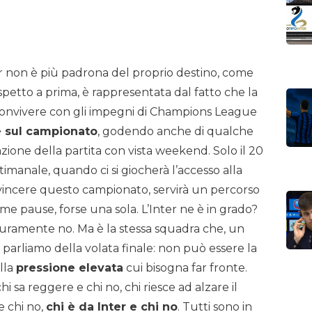
r non è più padrona del proprio destino, come
ispetto a prima, è rappresentata dal fatto che la
convivere con gli impegni di Champions League
 sul campionato
, godendo anche di qualche
zione della partita con vista weekend. Solo il 20
timanale, quando ci si giocherà l’accesso alla
er vincere questo campionato, servirà un percorso
e pause, forse una sola. L’Inter ne è in grado?
icuramente no. Ma è la stessa squadra che, un
ò, parliamo della volata finale: non può essere la
lla
pressione elevata
cui bisogna far fronte.
hi sa reggere e chi no, chi riesce ad alzare il
 e chi no,
chi è da Inter e chi no
. Tutti sono in