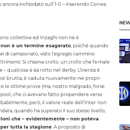
ato ancora inchiodato sull’1-0 – inserendo Correa.
NEW
sono collettive ed Inzaghi non ne è
 non è un termine esagerato
, poiché quando
 sei di campionato, visto l’egregio cammino
rimenti. Si chiama crollo, un crollo che fa male
– qualcosa si sia rotto nel derby. L’inerzia è
così brutta, è caduta nuovamente nei propri
te le ottime prove (ma, nostro malgrado, forse
erpool, che ci avevano fatto propendere verso
robabilmente, però, il valore reale dell’Inter non
data, quando ha superato il suo stesso livello,
ioni che – evidentemente – non poteva
per tutta la stagione
. A proposito di