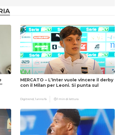
RIA
e
MERCATO – L’Inter vuole vincere il derby
i”
con il Milan per Leoni. Si punta sul
fattore Chivu
Digitrend,
1 anno fa
1 min di lettura