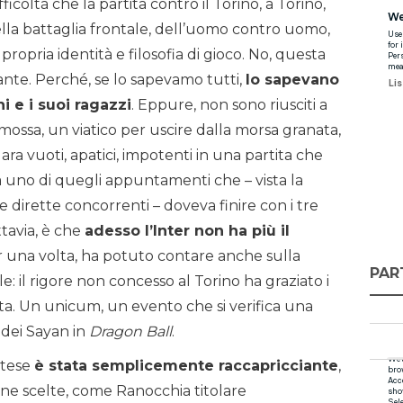
icoltà che la partita contro il Torino, a Torino,
ella battaglia frontale, dell’uomo contro uomo,
 propria identità e filosofia di gioco. No, questa
nte. Perché, se lo sapevamo tutti,
lo sapevano
 e i suoi ragazzi
. Eppure, non sono riusciti a
ossa, un viatico per uscire dalla morsa granata,
ra vuoti, apatici, impotenti in una partita che
a uno di quegli appuntamenti che – vista la
e le dirette concorrenti – doveva finire con i tre
ttavia, è che
adesso l’Inter non ha più il
r una volta, ha potuto contare anche sulla
PAR
: il rigore non concesso al Torino ha graziato i
ta. Un unicum, un evento che si verifica una
a dei Sayan in
Dragon Ball
.
ntese
è stata semplicemente raccapricciante
,
ne scelte, come Ranocchia titolare