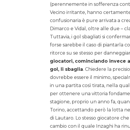
(perennemente in sofferenza contro
Vecino irritante, hanno certamente 
confusionaria è pure arrivata a cr
Dimarco e Vidal, oltre alle due – c
Tuttavia, i gol sbagliati si confer
forse sarebbe il caso di piantarla co
ritorce su se stesso per danneggiar
giocatori,
cominciando invece a 
gol, li sbaglia
. Chiedere la precis
dovrebbe essere il minimo, special
in una partita così tirata, nella q
per ottenere una vittoria fondamen
stagione, proprio un anno fa, quand
Torino, accettando però la lotta 
di Lautaro. Lo stesso giocatore che 
cambio con il quale Inzaghi ha rinu