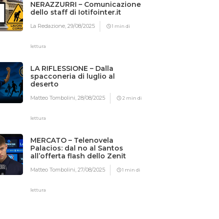
NERAZZURRI – Comunicazione
dello staff di Iotifointer.it
La Redazione,
29/08/2025
1 min di
lettura
LA RIFLESSIONE – Dalla
spacconeria di luglio al
deserto
Matteo Tombolini,
28/08/2025
2 min di
lettura
MERCATO – Telenovela
Palacios: dal no al Santos
all’offerta flash dello Zenit
Matteo Tombolini,
27/08/2025
1 min di
lettura