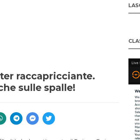
LASC
CLA
ter raccapricciante.
he sulle spalle!