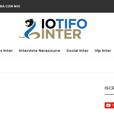
RA CON NOI
s Inter
Interviste Nerazzurre
Social Inter
Vip Inter
ISC