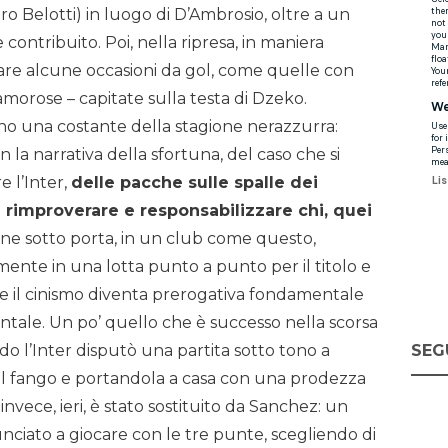
 Belotti) in luogo di D’Ambrosio, oltre a un
contribuito. Poi, nella ripresa, in maniera
eare alcune occasioni da gol, come quelle con
lamorose – capitate sulla testa di Dzeko.
mano una costante della stagione nerazzurra:
n la narrativa della sfortuna, del caso che si
e l’Inter,
delle pacche sulle spalle dei
rimproverare e responsabilizzare chi, quei
ione sotto porta, in un club come questo,
mente in una lotta punto a punto per il titolo e
uale il cinismo diventa prerogativa fondamentale
tale. Un po’ quello che è successo nella scorsa
SEG
o l’Inter disputò una partita sotto tono a
nel fango e portandola a casa con una prodezza
invece, ieri, è stato sostituito da Sanchez: un
nciato a giocare con le tre punte, scegliendo di