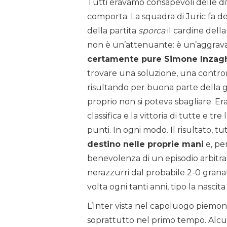
Tutti eravamo consapevoli delle diff
comporta. La squadra di Juric fa d
della partita
sporca
il cardine della
non è un’attenuante: è un’aggrava
certamente pure Simone Inzaghi
trovare una soluzione, una controm
risultando per buona parte della ga
proprio non si poteva sbagliare. Er
classifica e la vittoria di tutte e tr
punti. In ogni modo. Il risultato, tu
destino nelle proprie mani
e, pe
benevolenza di un episodio arbitrale
nerazzurri dal probabile 2-0 grana
volta ogni tanti anni, tipo la nascit
L’Inter vista nel capoluogo piemo
soprattutto nel primo tempo. Alcu