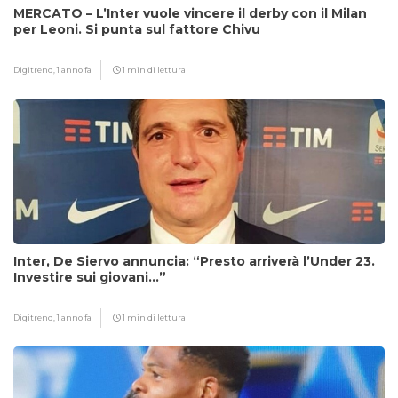
MERCATO – L’Inter vuole vincere il derby con il Milan
per Leoni. Si punta sul fattore Chivu
Digitrend,
1 anno fa
1 min di lettura
Inter, De Siervo annuncia: “Presto arriverà l’Under 23.
Investire sui giovani…”
Digitrend,
1 anno fa
1 min di lettura