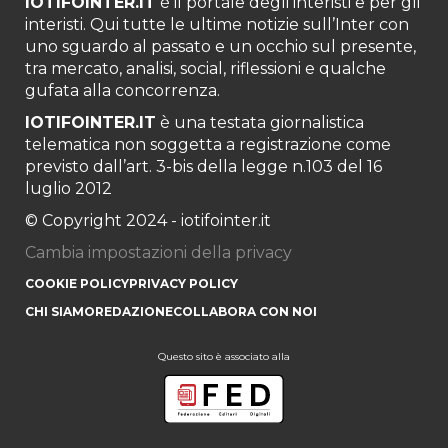
IOTIFOINTER.IT
è il portale degli interisti e per gli
interisti. Qui tutte le ultime notizie sull’Inter con
uno sguardo al passato e un occhio sul presente,
tra mercato, analisi, social, riflessioni e qualche
gufata alla concorrenza.
IOTIFOINTER.IT
è una testata giornalistica
telematica non soggetta a registrazione come
previsto dall’art. 3-bis della legge n.103 del 16
luglio 2012
© Copyright 2024 - iotifointer.it
Cambia impostazioni della privacy
COOKIE POLICY
PRIVACY POLICY
CHI SIAMO
REDAZIONE
COLLABORA CON NOI
Questo sito è associato alla