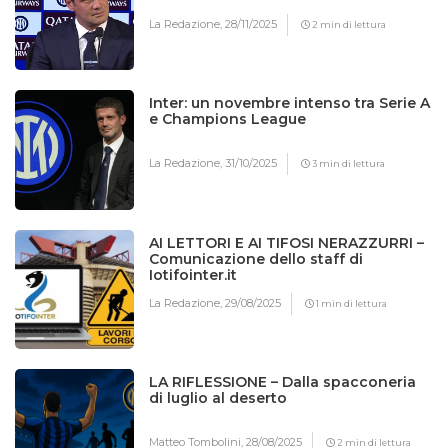
La Redazione,
28/11/2025
2 min di lettura
Inter: un novembre intenso tra Serie A
e Champions League
La Redazione,
31/10/2025
3 min di lettura
AI LETTORI E AI TIFOSI NERAZZURRI –
Comunicazione dello staff di
Iotifointer.it
La Redazione,
29/08/2025
1 min di lettura
LA RIFLESSIONE – Dalla spacconeria
di luglio al deserto
Matteo Tombolini,
28/08/2025
2 min di lettura