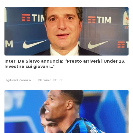
Inter, De Siervo annuncia: “Presto arriverà l’Under 23.
Investire sui giovani…”
Digitrend,
2 anni fa
1 min di lettura