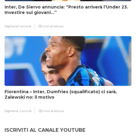
Inter, De Siervo annuncia: “Presto arriverà l’Under 23.
Investire sui giovani…”
Digitrend,
1 anno fa
1 min di lettura
Fiorentina – Inter, Dumfries (squalificato) ci sarà,
Zalewski no: il motivo
Digitrend,
2 anni fa
1 min di lettura
ISCRIVITI AL CANALE YOUTUBE