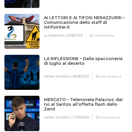
AI LETTORI E AI TIFOSI NERAZZURRI –
Comunicazione dello staff di
Iotifointer.it
La Redazione,
29/08/2025
1 min di lettura
LA RIFLESSIONE – Dalla spacconeria
di luglio al deserto
Matteo Tombolini,
28/08/2025
2 min di lettura
MERCATO – Telenovela Palacios: dal
no al Santos all’offerta flash dello
Zenit
Matteo Tombolini,
27/08/2025
1 min di lettura