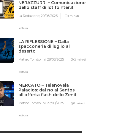
NERAZZURRI – Comunicazione
dello staff di Iotifointer.it
La Redazione,
29/08/2025
1 min di
lettura
LA RIFLESSIONE – Dalla
spacconeria di luglio al
deserto
Matteo Tombolini,
28/08/2025
2 min di
lettura
MERCATO – Telenovela
Palacios: dal no al Santos
all’offerta flash dello Zenit
Matteo Tombolini,
27/08/2025
1 min di
lettura