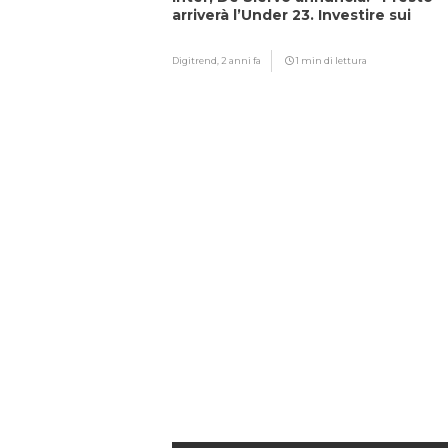
arriverà l’Under 23. Investire sui
giovani…”
Digitrend,
2 anni fa
1 min di lettura