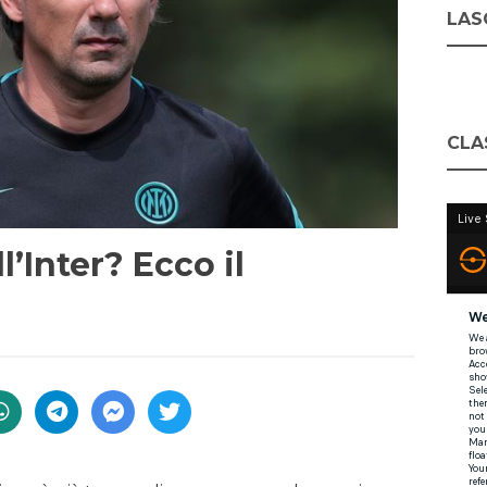
LASC
CLA
ll’Inter? Ecco il