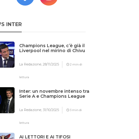
S INTER
Champions League, c’è già il
Liverpool nel mirino di Chivu
La Redazione,
28/11/2025
2 min di
lettura
Inter: un novembre intenso tra
Serie A e Champions League
La Redazione,
31/10/2025
3 min di
lettura
AI LETTORI E AI TIFOSI