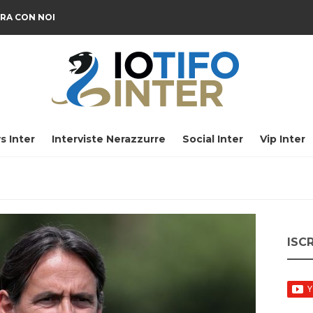
RA CON NOI
s Inter
Interviste Nerazzurre
Social Inter
Vip Inter
ISC