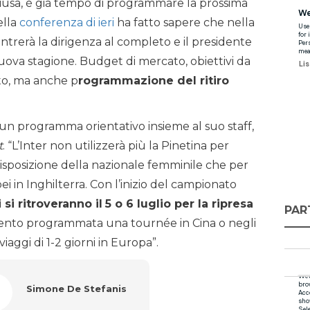
hiusa, è già tempo di programmare la prossima
ella
conferenza di ieri
ha fatto sapere che nella
ntrerà la dirigenza al completo e il presidente
ova stagione. Budget di mercato, obiettivi da
tto, ma anche p
rogrammazione del ritiro
o un programma orientativo insieme al suo staff,
t
. “L’Inter non utilizzerà più la Pinetina per
 disposizione della nazionale femminile che per
 in Inghilterra. Con l’inizio del campionato
 si ritroveranno il
5 o 6 luglio per la ripresa
PAR
ento programmata una tournée in Cina o negli
aggi di 1-2 giorni in Europa”.
Simone De Stefanis