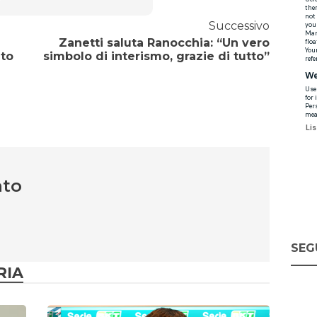
Successivo
Zanetti saluta Ranocchia: “Un vero
nto
simbolo di interismo, grazie di tutto”
nto
SEG
RIA