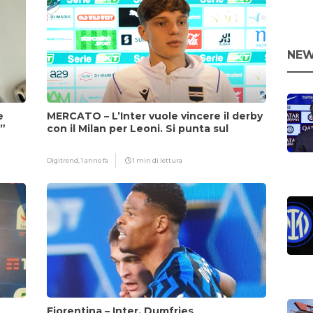
NEW
e
MERCATO – L’Inter vuole vincere il derby
i”
con il Milan per Leoni. Si punta sul
fattore Chivu
Digitrend,
1 anno fa
1 min di lettura
Fiorentina – Inter, Dumfries