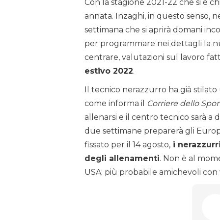
Con la stagione 2021-22 che si è c
annata. Inzaghi, in questo senso, n
settimana che si aprirà domani inco
per programmare nei dettagli la nu
centrare, valutazioni sul lavoro fa
estivo 2022
.
Il tecnico nerazzurro ha già stilat
come informa il
Corriere dello Spor
allenarsi e il centro tecnico sarà a
due settimane preparerà gli Europei
fissato per il 14 agosto,
i nerazzurri
degli allenamenti
. Non è al mom
USA: più probabile amichevoli con vi