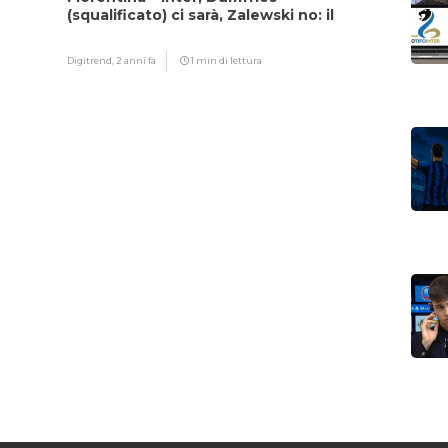
(squalificato) ci sarà, Zalewski no: il
motivo
Digitrend,
2 anni fa
1 min di lettura