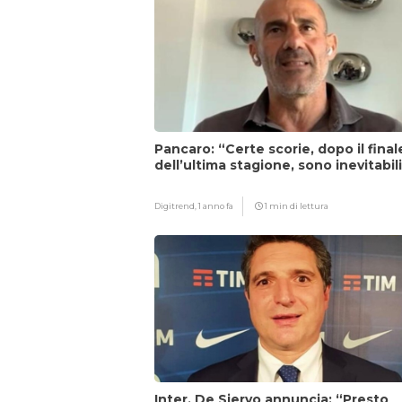
Pancaro: “Certe scorie, dopo il final
dell’ultima stagione, sono inevitabil
Digitrend,
1 anno fa
1 min di lettura
Inter, De Siervo annuncia: “Presto