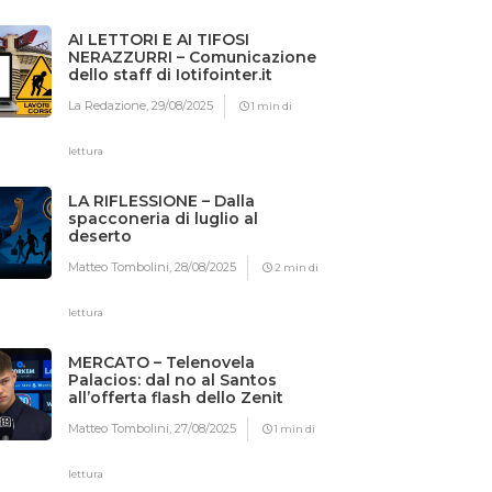
AI LETTORI E AI TIFOSI
NERAZZURRI – Comunicazione
dello staff di Iotifointer.it
La Redazione,
29/08/2025
1 min di
lettura
LA RIFLESSIONE – Dalla
spacconeria di luglio al
deserto
Matteo Tombolini,
28/08/2025
2 min di
lettura
MERCATO – Telenovela
Palacios: dal no al Santos
all’offerta flash dello Zenit
Matteo Tombolini,
27/08/2025
1 min di
lettura