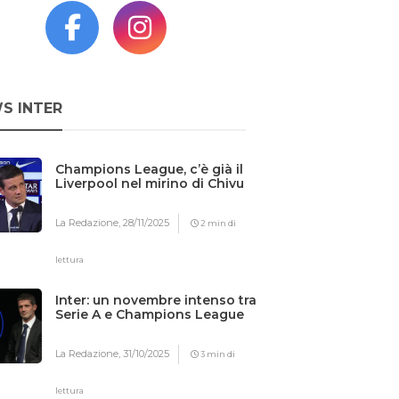
S INTER
Champions League, c’è già il
Liverpool nel mirino di Chivu
La Redazione,
28/11/2025
2 min di
lettura
Inter: un novembre intenso tra
Serie A e Champions League
La Redazione,
31/10/2025
3 min di
lettura