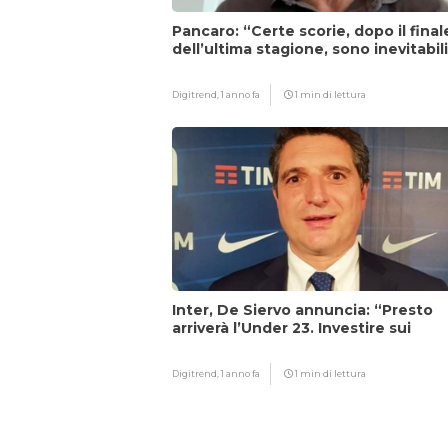
Pancaro: “Certe scorie, dopo il final
dell’ultima stagione, sono inevitabil
Digitrend,
1 anno fa
1 min di lettura
Inter, De Siervo annuncia: “Presto
arriverà l’Under 23. Investire sui
giovani…”
Digitrend,
1 anno fa
1 min di lettura