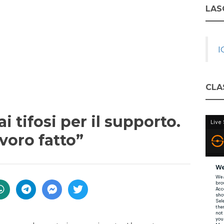
LASC
I
CLA
i tifosi per il supporto.
avoro fatto”