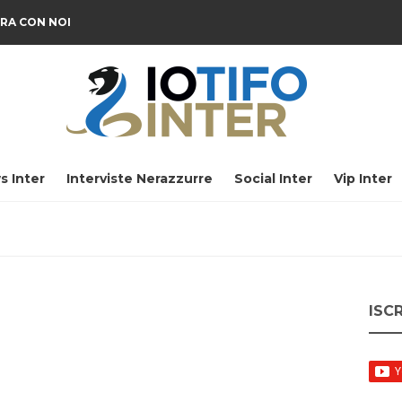
RA CON NOI
s Inter
Interviste Nerazzurre
Social Inter
Vip Inter
ISC