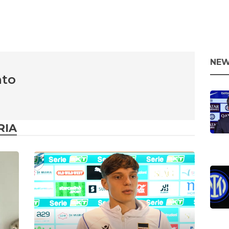
NEW
nto
RIA