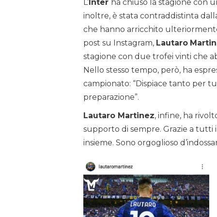
L’
Inter
ha chiuso la stagione con u
inoltre, è stata contraddistinta dal
che hanno arricchito ulteriorment
post su Instagram,
Lautaro
Marti
stagione con due trofei vinti che 
Nello stesso tempo, però, ha espres
campionato: “Dispiace tanto per tut
preparazione”.
Lautaro Martinez
, infine, ha rivol
supporto di sempre. Grazie a tutti 
insieme. Sono orgoglioso d’indossa