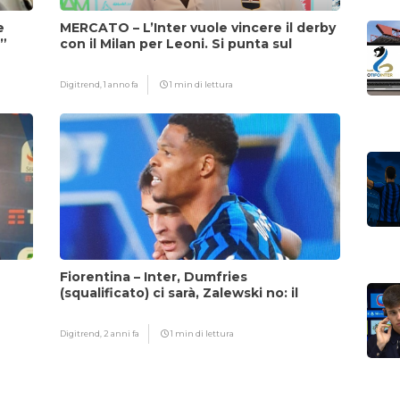
e
MERCATO – L’Inter vuole vincere il derby
i”
con il Milan per Leoni. Si punta sul
fattore Chivu
Digitrend,
1 anno fa
1 min di lettura
Fiorentina – Inter, Dumfries
(squalificato) ci sarà, Zalewski no: il
motivo
Digitrend,
2 anni fa
1 min di lettura