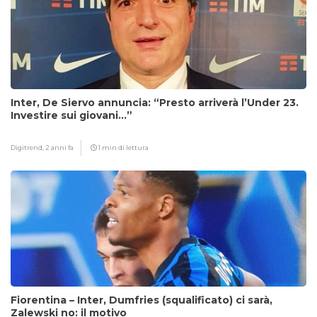
Inter, De Siervo annuncia: “Presto arriverà l’Under 23.
Investire sui giovani…”
Digitrend,
2 anni fa
1 min di lettura
Fiorentina – Inter, Dumfries (squalificato) ci sarà,
Zalewski no: il motivo