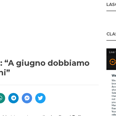
LASC
CLA
ti: “A giugno dobbiamo
ni”