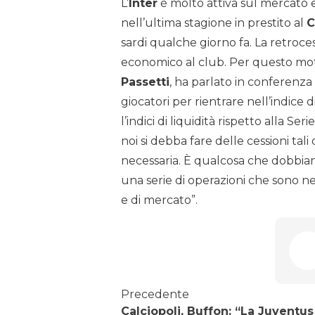
L’
Inter
è molto attiva sul mercato e
nell’ultima stagione in prestito al
C
sardi qualche giorno fa. La retroc
economico al club. Per questo motiv
Passetti
, ha parlato in conferenz
giocatori per rientrare nell’indice d
l’indici di liquidità rispetto alla 
noi si debba fare delle cessioni tal
necessaria. È qualcosa che dobbia
una serie di operazioni che sono nec
e di mercato”.
Precedente
Calciopoli, Buffon: “La Juventus