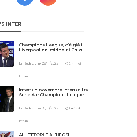
S INTER
Champions League, c’è già il
Liverpool nel mirino di Chivu
La Redazione,
28/11/2025
2 min di
lettura
Inter: un novembre intenso tra
Serie A e Champions League
La Redazione,
31/10/2025
3 min di
lettura
AI LETTORI E AI TIFOSI