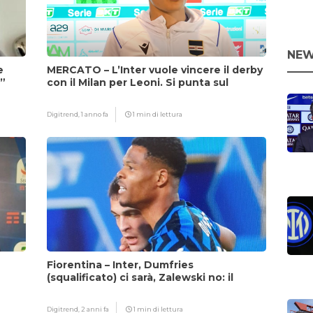
NEW
e
MERCATO – L’Inter vuole vincere il derby
i”
con il Milan per Leoni. Si punta sul
fattore Chivu
Digitrend,
1 anno fa
1 min di lettura
Fiorentina – Inter, Dumfries
(squalificato) ci sarà, Zalewski no: il
motivo
Digitrend,
2 anni fa
1 min di lettura