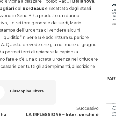
d è vicina a piazzare il colpo Raoul
Bellanova
,
agliari
dal
Bordeaux
e riscattato dagli stessi
essione in Serie B ha prodotto un danno
o, il direttore generale dei sardi, Mario
a stampa dell’urgenza di vendere alcuni
i liquidità: “In Serie B è addirittura superiore
Serie A. Questo prevede che già nel mese di giugno
i da permetterci di ripianare la capienza
mo fare e c’è una discreta urgenza nel chiudere
essarie per tutti gli adempimenti, di iscrizione
PAR
Giuseppina Citera
Successivo
 ha
LA RIFLESSIONE – Inter, perchè è