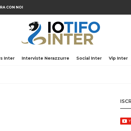
RA CON NOI
s Inter
Interviste Nerazzurre
Social Inter
Vip Inter
ISC