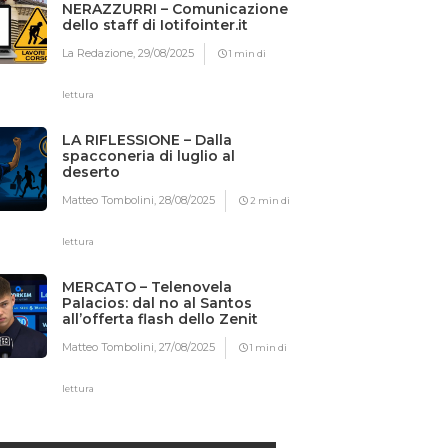
NERAZZURRI – Comunicazione
dello staff di Iotifointer.it
La Redazione,
29/08/2025
1 min di
lettura
LA RIFLESSIONE – Dalla
spacconeria di luglio al
deserto
Matteo Tombolini,
28/08/2025
2 min di
lettura
MERCATO – Telenovela
Palacios: dal no al Santos
all’offerta flash dello Zenit
Matteo Tombolini,
27/08/2025
1 min di
lettura