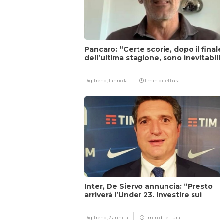
Pancaro: “Certe scorie, dopo il final
dell’ultima stagione, sono inevitabil
Digitrend,
1 anno fa
1 min di lettura
Inter, De Siervo annuncia: “Presto
arriverà l’Under 23. Investire sui
giovani…”
Digitrend,
2 anni fa
1 min di lettura