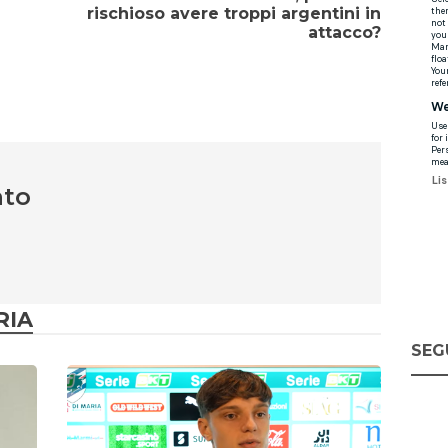
rischioso avere troppi argentini in
attacco?
nto
RIA
SEG