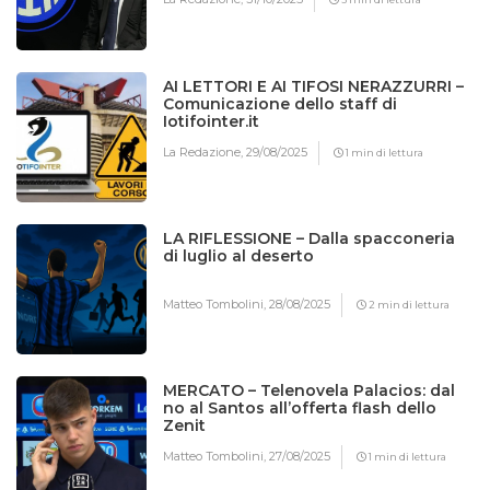
AI LETTORI E AI TIFOSI NERAZZURRI –
Comunicazione dello staff di
Iotifointer.it
La Redazione,
29/08/2025
1 min di lettura
LA RIFLESSIONE – Dalla spacconeria
di luglio al deserto
Matteo Tombolini,
28/08/2025
2 min di lettura
MERCATO – Telenovela Palacios: dal
no al Santos all’offerta flash dello
Zenit
Matteo Tombolini,
27/08/2025
1 min di lettura