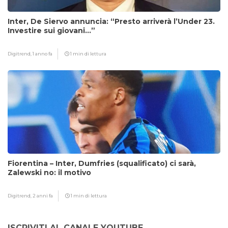
Inter, De Siervo annuncia: “Presto arriverà l’Under 23.
Investire sui giovani…”
Digitrend,
1 anno fa
1 min di lettura
Fiorentina – Inter, Dumfries (squalificato) ci sarà,
Zalewski no: il motivo
Digitrend,
2 anni fa
1 min di lettura
ISCRIVITI AL CANALE YOUTUBE