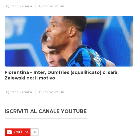
Digitrend,
2 anni fa
1 min di lettura
Fiorentina – Inter, Dumfries (squalificato) ci sarà,
Zalewski no: il motivo
Digitrend,
2 anni fa
1 min di lettura
ISCRIVITI AL CANALE YOUTUBE