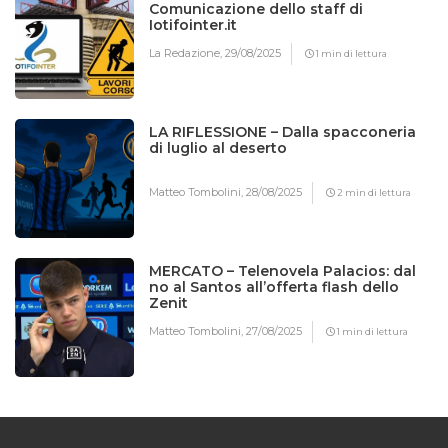
Comunicazione dello staff di
Iotifointer.it
La Redazione,
29/08/2025
1 min di lettura
LA RIFLESSIONE – Dalla spacconeria
di luglio al deserto
Matteo Tombolini,
28/08/2025
2 min di lettura
MERCATO – Telenovela Palacios: dal
no al Santos all’offerta flash dello
Zenit
Matteo Tombolini,
27/08/2025
1 min di lettura